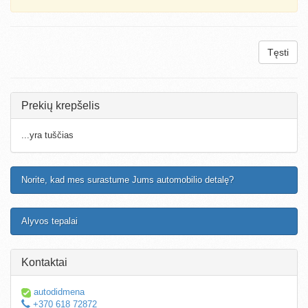
Tęsti
Prekių krepšelis
...yra tuščias
Norite, kad mes surastume Jums automobilio detalę?
Alyvos tepalai
Kontaktai
autodidmena
+370 618 72872