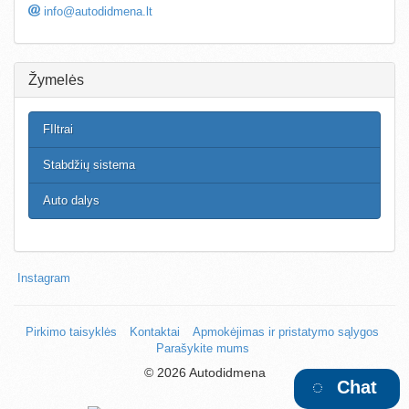
info@autodidmena.lt
Žymelės
FIltrai
Stabdžių sistema
Auto dalys
Instagram
Pirkimo taisyklės
Kontaktai
Apmokėjimas ir pristatymo sąlygos
Parašykite mums
©
2026 Autodidmena
Chat