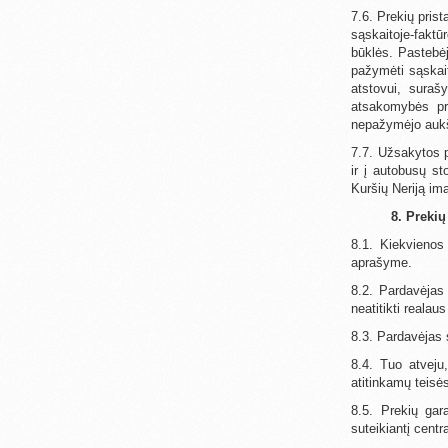
7.6. Prekių prist
sąskaitoje-faktū
būklės. Pastebėj
pažymėti sąskait
atstovui, suraš
atsakomybės pri
nepažymėjo aukš
7.7. Užsakytos p
ir į autobusų s
Kuršių Neriją i
8. Preki
8.1. Kiekvienos
aprašyme.
8.2. Pardavėjas
neatitikti realau
8.3. Pardavėjas 
8.4. Tuo atveju
atitinkamų teisė
8.5. Prekių gar
suteikiantį centr