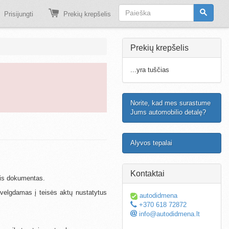
Prisijungti
Prekių krepšelis
Prekių krepšelis
...yra tuščias
Norite, kad mes surastume
Jums automobilio detalę?
Alyvos tepalai
Kontaktai
inis dokumentas.
ižvelgdamas į teisės aktų nustatytus
autodidmena
+370 618 72872
info@autodidmena.lt