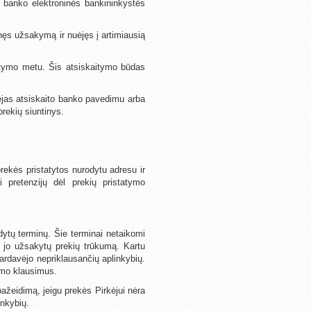
 banko elektroninės bankininkystės
ęs užsakymą ir nuėjęs į artimiausią
tatymo metu. Šis atsiskaitymo būdas
ėjas atsiskaito banko pavedimu arba
rekių siuntinys.
 prekės pristatytos nurodytu adresu ir
i pretenzijų dėl prekių pristatymo
dytų terminų. Šie terminai netaikomi
e jo užsakytų prekių trūkumą. Kartu
Pardavėjo nepriklausančių aplinkybių.
tymo klausimus.
ažeidimą, jeigu prekės Pirkėjui nėra
inkybių.