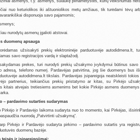
fiziniai asmenys, t.y. asmenys, sulaukę pilnametystės, kurių veiksnumas nėra
čiai nuo keturiolikos iki aštuoniolikos metų amžiaus, tik turėdami tėvų arb
 savarankiškai disponuoja savo pajamomis;
 asmenys;
čiau nurodytų asmenų įgalioti atstovai.
ns duomenų apsauga
orėdamas užsisakyti prekių elektroninėje parduotuvėje autodidmena.lt, turi 
damas savo registracijos vardą ir slaptažodį.
žsakydamas prekes, turi nurodyti prekių užsakymo įvykdymui būtinus savo
mo adresą, telefono numerį. Pardavėjas patvirtina, jog šie duomenys bus i
rduotuvėje autodidmena.lt tikslais. Pardavėjas įsipareigoja neatskleisti toki
ėjo partnerius, teikiančius prekių pristatymo ar kitas, su Pirkėjo užs
s kitais atvejais tretiesiems asmenims bet kokie Pirkėjo asmens duomenys ga
arka.
mo – pardavimo sutarties sudarymas
rp Pirkėjo ir Pardavėjo laikoma sudaryta nuo to momento, kai Pirkėjas, išsi
 paspaudžia nuorodą „Patvirtinti užsakymą“.
tarp Pirkėjo ir Pardavėjo sudaryta pirkimo – pardavimo sutartis yra regist
rduotuvės duomenų bazėje.
o teisės ir įsipareigojimai: