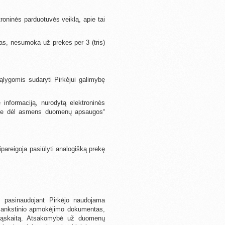
troninės parduotuvės veiklą, apie tai
jas, nesumoka už prekes per 3 (tris)
sąlygomis sudaryti Pirkėjui galimybę
 informaciją, nurodytą elektroninės
klėse dėl asmens duomenų apsaugos“
ipareigoja pasiūlyti analogišką prekę
s pasinaudojant Pirkėjo naudojama
išankstinio apmokėjimo dokumentas,
 sąskaitą. Atsakomybė už duomenų