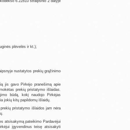
io kodekso 6.22810 straipsnio 2 dalyje
ginės plėvelės ir kt.);
raipsnyje nustatytos prekių grąžinimo
ią jis gavo Pirkėjo pranešimą apie
pmokėtas prekių pristatymo išlaidas.
jimo būdą, kokį naudojo Pirkėjas
a jokių kitų papildomų išlaidų.
, prekių pristatymo išlaidos jam nėra
ų.
ties atsisakymą pateikimo Pardavėjui
rkėjui įgyvendinus teisę atsisakyti