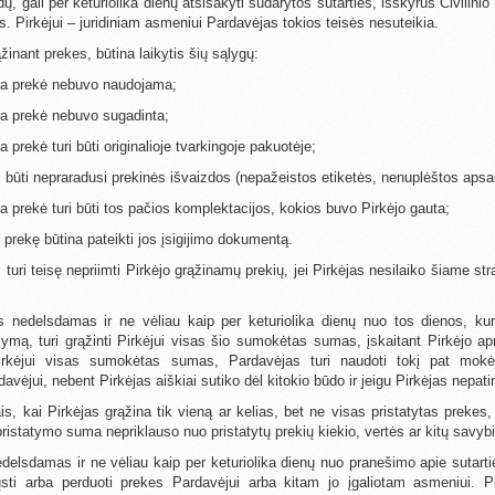
idų, gali per keturiolika dienų atsisakyti sudarytos sutarties, išskyrus Civilin
s. Pirkėjui – juridiniam asmeniui Pardavėjas tokios teisės nesuteikia.
ąžinant prekes, būtina laikytis šių sąlygų:
ma prekė nebuvo naudojama;
ma prekė nebuvo sugadinta;
 prekė turi būti originalioje tvarkingoje pakuotėje;
i būti nepraradusi prekinės išvaizdos (nepažeistos etiketės, nenuplėštos apsau
a prekė turi būti tos pačios komplektacijos, kokios buvo Pirkėjo gauta;
 prekę būtina pateikti jos įsigijimo dokumentą.
 turi teisę nepriimti Pirkėjo grąžinamų prekių, jei Pirkėjas nesilaiko šiame st
s nedelsdamas ir ne vėliau kaip per keturiolika dienų nuo tos dienos, kur
kymą, turi grąžinti Pirkėjui visas šio sumokėtas sumas, įskaitant Pirkėjo a
rkėjui visas sumokėtas sumas, Pardavėjas turi naudoti tokį pat mokė
jui, nebent Pirkėjas aiškiai sutiko dėl kitokio būdo ir jeigu Pirkėjas nepatiri
ais, kai Pirkėjas grąžina tik vieną ar kelias, bet ne visas pristatytas prekes
pristatymo suma nepriklauso nuo pristatytų prekių kiekio, vertės ar kitų savybi
edelsdamas ir ne vėliau kaip per keturiolika dienų nuo pranešimo apie sutar
iųsti arba perduoti prekes Pardavėjui arba kitam jo įgaliotam asmeniui. Pi