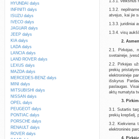
1.3.1. veiksnūs 
HYUNDAI dalys
INFINITI dalys
1.3.2. nepilname
atvejus, kai jie
ISUZU dalys
IVECO dalys
1.3.3. juridiniai
JAGUAR dalys
1.3.4. visų aukš
JEEP dalys
KIA dalys
2. Asme
LADA dalys
2.1. Pirkėjas, n
LANCIA dalys
svetainėje, įves
LAND ROVER dalys
2.2. Pirkėjas u
LEXUS dalys
prekių pristaty
MAZDA dalys
elektroninėje pa
MERCEDES-BENZ dalys
išskyrus Pardav
MINI dalys
paslaugas. Visai
MITSUBISHI dalys
aktų numatyta tv
NISSAN dalys
3. Pirki
OPEL dalys
PEUGEOT dalys
3.1. Sutartis ta
PONTIAC dalys
prekių krepšelį,
PORSCHE dalys
3.2. Kiekviena 
RENAULT dalys
elektroninės pa
ROVER dalys
4. Pirkėj