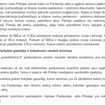
atymo metu Pirkėjas privalo kartu su Pardavėju arba jo įgaliotu atstovu patikri
roje (važtaraštyje) ar kitame siuntos perdavimo – priėmimo dokumente, laiko
ęs, kad pristatytos siuntos pakuotė pažeista (suglamžyta, šlapia ar kitaip išor
oje-faktūroje (važtaraštyje) ar kitame siuntos perdavimo – priėmimo dokumen
yti laisvos formos siuntos pažeidimo aktą. Pirkėjui neatlikus šių veiksm
eš Pirkėją dėl prekių pažeidimų, jeigu tokie pažeidimai buvo sąlygoti p
čiau nustatyta tvarka.
rekės iki 90Eur už 3.5Eur pristatymo mokestį pristatomos visoje Lietuvoje. P
totį už 4Eur mokestį. Perkant už 90Eur ir daugiau prekės visoje Lietuvoje 
mamas papildomas 17Eur mokestis. Kaune prekės pristatomos nemokamai.
ų kokybės garantija ir tinkamumo naudoti terminas
 „autodidmena.lt“ parduodamos prekės savybės bendrai nurodomos prie k
 neatsako už tai, kad elektroninės parduotuvės esančios prekės savo spalv
s prekių dydžio, formų ir spalvos dėl Pirkėjo naudojamo vaizduoklio ypatybių.
suteikia prekės kokybės garantiją, kurios terminas yra 24 (dvidešimt keturi) m
, kai Pardavėjas tam tikroms prekių rūšims daiktų kokybės garantijos nesu
s aktų.
antinės priežiūros paslaugomis rūpinasi Pardavėjas, arba Pirkėjas yra nu
ą.