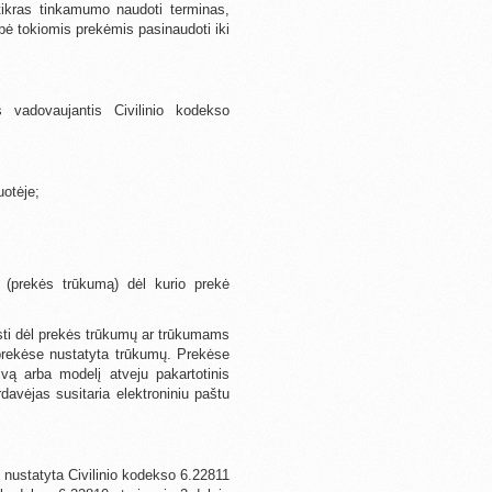
 tikras tinkamumo naudoti terminas,
ybė tokiomis prekėmis pasinaudoti iki
 vadovaujantis Civilinio kodekso
uotėje;
tį (prekės trūkumą) dėl kurio prekė
eisti dėl prekės trūkumų ar trūkumams
e prekėse nustatyta trūkumų. Prekėse
vą arba modelį atveju pakartotinis
avėjas susitaria elektroniniu paštu
u nustatyta Civilinio kodekso 6.22811