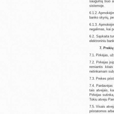
saugumą šiuo at
sistemoje.
6.1.2. Apmokėjim
banko skyrių, pe
6.1.3. Apmokėjim
negalimas, kai p
6.2. Sąskaita tu
elektroniniu ba
7. Prekių
7.1. Pirkėjas, u
7.2. Pirkėjas įsi
remiantis kitai
netinkamam subj
7.3. Prekes prist
7.4. Pardavėjas 
tais atvejais, 
Pirkėjas sutinka
Tokiu atveju Pard
7.5. Visais atve
pristatomos arba 