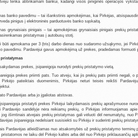
veju tenka atitinkamam bankui, kadangi visos piniginės operacijos vyksta
as banko pavedimu – tai išankstinis apmokėjimas, kai Pirkėjas, atsispausdin
rveda pinigus į elektroninės parduotuvės banko sąskaitą.
as grynaisiais pinigais – tai apmokėjimas grynaisiais pinigais prekių pris
asirenkamas pristatymas į autobusų stotį.
ri būti apmokama per 3 (tris) darbo dienas nuo sudaromo užsąkymo, jei Pirk
nko pavedimu. Pardavėjui gavus apmokėjimą už prekes, pradedamas formuoti p
 pristatymas
žsakydamas prekes, įsipareigoja nurodyti prekių pristatymo vietą.
pareigoja prekes priimti pats. Tuo atveju, kai jis prekių pats priimti negali, o
s Pirkėjo pateiktais duomenimis, Pirkėjas neturi teisės reikšti Pardavėju
ektui.
ato Pardavėjas arba jo įgaliotas atstovas.
įsipareigoja pristatyti prekes Pirkėjui laikydamasis prekių aprašymuose nuro
kai Pardavėjo sandėlyje nėra reikiamų prekių, o Pirkėjas informuojamas api
, jog išimtinais atvejais prekių pristatymas gali vėluoti dėl nenumatytų, nuo 
avėjas įsipareigoja nedelsiant susisiekti su Pirkėju ir suderinti prekių prista
jais Pardavėjas atleidžiamas nuo atsakomybės už prekių pristatymo terminų p
pristatomos ne laiku dėl Pirkėjo kaltės arba dėl nuo Pirkėjo priklausančių apl