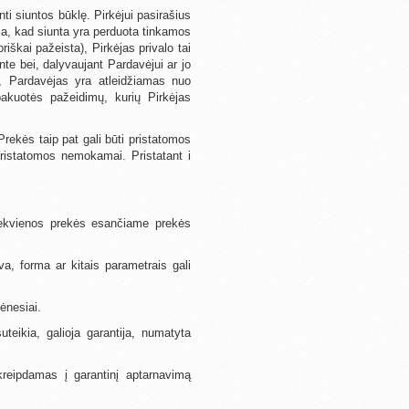
nti siuntos būklę. Pirkėjui pasirašius
ma, kad siunta yra perduota tinkamos
iškai pažeista), Pirkėjas privalo tai
te bei, dalyvaujant Pardavėjui ar jo
ų, Pardavėjas yra atleidžiamas nuo
akuotės pažeidimų, kurių Pirkėjas
rekės taip pat gali būti pristatomos
pristatomos nemokamai. Pristatant i
iekvienos prekės esančiame prekės
a, forma ar kitais parametrais gali
ėnesiai.
teikia, galioja garantija, numatyta
kreipdamas į garantinį aptarnavimą