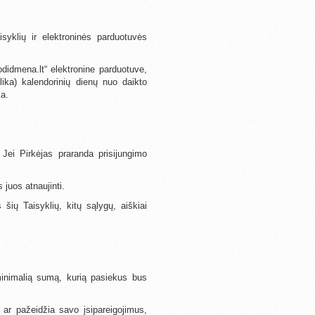
isyklių ir elektroninės parduotuvės
odidmena.lt“ elektronine parduotuve,
lika) kalendorinių dienų nuo daikto
ka.
Jei Pirkėjas praranda prisijungimo
 juos atnaujinti.
 šių Taisyklių, kitų sąlygų, aiškiai
 minimalią sumą, kurią pasiekus bus
 ar pažeidžia savo įsipareigojimus,