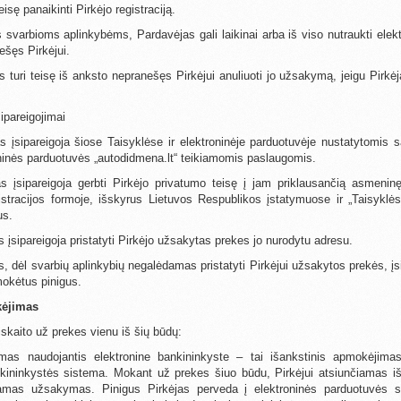
eisę panaikinti Pirkėjo registraciją.
s svarbioms aplinkybėms, Pardavėjas gali laikinai arba iš viso nutraukti elek
ešęs Pirkėjui.
s turi teisę iš anksto nepranešęs Pirkėjui anuliuoti jo užsakymą, jeigu Pirkė
ipareigojimai
s įsipareigoja šiose Taisyklėse ir elektroninėje parduotuvėje nustatytomis 
ninės parduotuvės „autodidmena.lt“ teikiamomis paslaugomis.
s įsipareigoja gerbti Pirkėjo privatumo teisę į jam priklausančią asmeninę
istracijos formoje, išskyrus Lietuvos Respublikos įstatymuose ir „Taisy
us.
s įsipareigoja pristatyti Pirkėjo užsakytas prekes jo nurodytu adresu.
s, dėl svarbių aplinkybių negalėdamas pristatyti Pirkėjui užsakytos prekės, įs
mokėtus pinigus.
kėjimas
iskaito už prekes vienu iš šių būdų:
mas naudojantis elektronine bankininkyste – tai išankstinis apmokėjima
nkininkystės sistema. Mokant už prekes šiuo būdu, Pirkėjui atsiunčiamas 
amas užsakymas. Pinigus Pirkėjas perveda į elektroninės parduotuvės