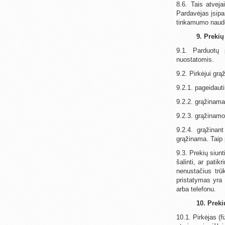
8.6. Tais atvej
Pardavėjas įsipa
tinkamumo naudo
9. Preki
9.1. Parduotų 
nuostatomis.
9.2. Pirkėjui grą
9.2.1. pageidaut
9.2.2. grąžinama
9.2.3. grąžinamo
9.2.4. grąžinan
grąžinama. Taip p
9.3. Prekių siun
šalinti, ar pati
nenustačius trū
pristatymas yra 
arba telefonu.
10. Preki
10.1. Pirkėjas (