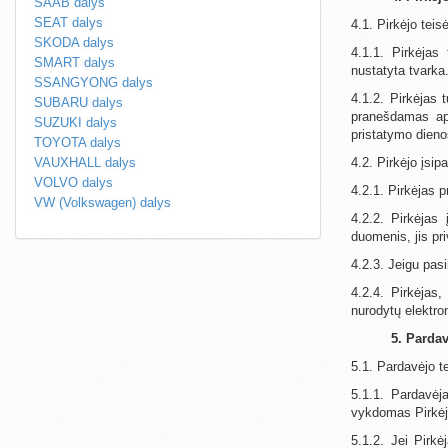
SAAB dalys
SEAT dalys
4.1. Pirkėjo teis
SKODA dalys
4.1.1. Pirkėjas 
SMART dalys
nustatyta tvarka
SSANGYONG dalys
4.1.2. Pirkėjas 
SUBARU dalys
pranešdamas api
SUZUKI dalys
pristatymo dieno
TOYOTA dalys
VAUXHALL dalys
4.2. Pirkėjo įsip
VOLVO dalys
4.2.1. Pirkėjas p
VW (Volkswagen) dalys
4.2.2. Pirkėjas
duomenis, jis pri
4.2.3. Jeigu pasi
4.2.4. Pirkėjas,
nurodytų elektro
5. Pardav
5.1. Pardavėjo t
5.1.1. Pardavėj
vykdomas Pirkė
5.1.2. Jei Pirk