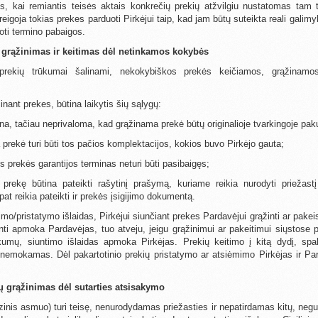
ais, kai remiantis teisės aktais konkrečių prekių atžvilgiu nustatomas tam
reigoja tokias prekes parduoti Pirkėjui taip, kad jam būtų suteikta reali galim
ti termino pabaigos.
ų grąžinimas ir keitimas dėl netinkamos kokybės
prekių trūkumai šalinami, nekokybiškos prekės keičiamos, grąžinamos
žinant prekes, būtina laikytis šių sąlygų:
ina, tačiau neprivaloma, kad grąžinama prekė būtų originalioje tvarkingoje pak
 prekė turi būti tos pačios komplektacijos, kokios buvo Pirkėjo gauta;
s prekės garantijos terminas neturi būti pasibaigęs;
t prekę būtina pateikti rašytinį prašymą, kuriame reikia nurodyti priežas
at reikia pateikti ir prekės įsigijimo dokumentą.
timo/pristatymo išlaidas, Pirkėjui siunčiant prekes Pardavėjui grąžinti ar pak
krinti apmoka Pardavėjas, tuo atveju, jeigu grąžinimui ar pakeitimui siųstos
kumų, siuntimo išlaidas apmoka Pirkėjas. Prekių keitimo į kitą dydį, spal
nemokamas. Dėl pakartotinio prekių pristatymo ar atsiėmimo Pirkėjas ir Pard
ų grąžinimas dėl sutarties atsisakymo
fizinis asmuo) turi teisę, nenurodydamas priežasties ir nepatirdamas kitų, neg