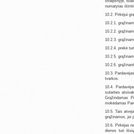
straipsnyje, išla
numatytas išimti
10.2. Pirkėjui gr
10.2.1. grąžina
10.2.2. grąžina
10.2.3. grąžinama
10.2.4. prekė tur
10.2.5. grąžinam
10.2.6. grąžinant
10.3. Pardavėjas
tvarkos.
10.4. Pardavėja
sutarties atsisa
Grąžindamas Pi
mokėdamas Pardavė
10.5. Tais atvej
grąžinamos, jei 
10.6. Pirkėjas n
dienos turi išs