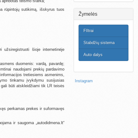
 apribotas teismo tvarka;
a rūpintojų sutikimą, išskyrus tuos
Žymelės
FIltrai
Stabdžių sistema
užsiregistruoti šioje internetinėje
Auto dalys
 asmens duomenis: vardą, pavardę;
šimtinai naudojami prekių pardavimo
os informacijos tretiesiems asmenims,
akymo tinkamu įvykdymu susijusias
Instagram
li būti atskleidžiami tik LR teisės
rinkęs perkamas prekes ir suformavęs
ruojama ir saugoma „autodidmena.lt“