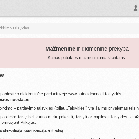
irkimo taisyklės
Mažmeninė
ir didmeninė prekyba
Kainos pateiktos mažmeniniams klientams.
lės
 pardavimo elektroninėje parduotuvėje www.autodidmena.lt taisyklės
osios nuostatos
 pirkimo – pardavimo taisyklės (toliau „Taisyklės“) yra šalims privalomas teis
pasilieka teisę bet kuriuo metu pakeisti, taisyti ar papildyti Taisykles, ats
nformuojant Pirkėjus.
elektroninėje parduotuvėje turi teisę: