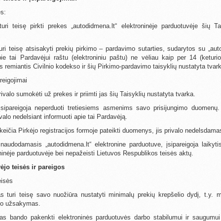
ės:
turi teisę pirkti prekes „autodidmena.lt“ elektroninėje parduotuvėje šių Ta
.
turi teisę atsisakyti prekių pirkimo – pardavimo sutarties, sudarytos su „aut
e tai Pardavėjui raštu (elektroniniu paštu) ne vėliau kaip per 14 (keturio
s remiantis Civilnio kodekso ir šių Pirkimo-pardavimo taisyklių nustatyta tvar
areigojimai
rivalo sumokėti už prekes ir priimti jas šių Taisyklių nustatyta tvarka.
 įsipareigoja neperduoti tretiesiems asmenims savo prisijungimo duomenų. 
valo nedelsiant informuoti apie tai Pardavėją.
keičia Pirkėjo registracijos formoje pateikti duomenys, jis privalo nedelsdamas
 naudodamasis „autodidmena.lt“ elektronine parduotuve, įsipareigoja laikytis
ninėje parduotuvėje bei nepažeisti Lietuvos Respublikos teisės aktų.
ėjo teisės ir pareigos
eisės
as turi teisę savo nuožiūra nustatyti minimalų prekių krepšelio dydį, t.y.
jo užsakymas.
ėjas bando pakenkti elektroninės parduotuvės darbo stabilumui ir saugumui