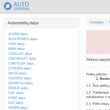
Autodalys
P
Automobilių dalys
ACURA dalys
ALFA ROMEO dalys
AUDI dalys
BMW dalys
CADILLAC dalys
CHEVROLET dalys
Pirkimo taisyk
CHRYSLER dalys
CITROËN dalys
DACIA dalys
Prekių pirkimo –
DAEWOO dalys
1. Bendr
DAIHATSU dalys
1.1. Šios prekių
DODGE dalys
1.2. Pardavėjas 
FIAT dalys
reikalavimus ir i
FORD dalys
GAZ dalys
1.3. Pirkti mūsų 
HONDA dalys