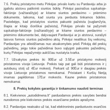
7.6. Prekių pristatymo metu Pirkėjas privalo kartu su Pardavėju arba jo
įgaliotu atstovu patikrinti siuntos būklę. Pirkėjui pasirašius sąskaitoje-
faktūroje (važtaraštyje) ar kitame siuntos perdavimo – priėmimo
dokumente, laikoma, kad siunta yra perduota tinkamos būklės.
Pastebėjęs, kad pristatytos siuntos pakuotė pažeista (suglamžyta,
šlapia ar kitaip išoriškai pažeista), Pirkėjas privalo tai pažymėti
sąskaitoje-faktūroje (važtaraštyje) ar kitame siuntos perdavimo –
priėmimo dokumente bei, dalyvaujant Pardavėjui ar jo atstovui, surašyti
laisvos formos siuntos pažeidimo aktą. Pirkėjui neatlikus šių veiksmų,
Pardavėjas yra atleidžiamas nuo atsakomybės prieš Pirkėją dėl prekių
pažeidimų, jeigu tokie pažeidimai buvo sąlygoti pakuotės pažeidimų,
kurių Pirkėjas nepažymėjo aukščiau nustatyta tvarka.
7.7. Užsakytos prekės iki 90Eur už 3.5Eur pristatymo mokestį
pristatomos visoje Lietuvoje. Prekės taip pat gali būti pristatomos ir į
autobusų stotį už 4Eur mokestį. Perkant už 90Eur ir daugiau prekės
visoje Lietuvoje pristatomos nemokamai. Pristatant i Kuršių Neriją
imamas papildomas 17Eur mokestis. Kaune prekės pristatomos
nemokamai.
8. Prekių kokybės garantija ir tinkamumo naudoti terminas
8.1. Kiekvienos „autodidmena.lt“ parduodamos prekės savybės bendrai
nurodomos prie kiekvienos prekės esančiame prekės aprašyme.
8.2. Pardavėjas neatsako už tai, kad elektroninės parduotuvės esančios