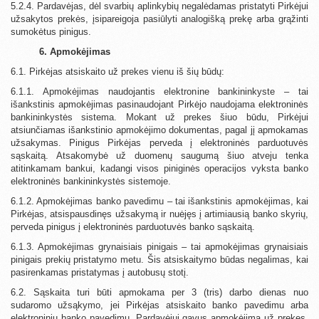
5.2.4. Pardavėjas, dėl svarbių aplinkybių negalėdamas pristatyti Pirkėjui
užsakytos prekės, įsipareigoja pasiūlyti analogišką prekę arba grąžinti
sumokėtus pinigus.
6. Apmokėjimas
6.1. Pirkėjas atsiskaito už prekes vienu iš šių būdų:
6.1.1. Apmokėjimas naudojantis elektronine bankininkyste – tai
išankstinis apmokėjimas pasinaudojant Pirkėjo naudojama elektroninės
bankininkystės sistema. Mokant už prekes šiuo būdu, Pirkėjui
atsiunčiamas išankstinio apmokėjimo dokumentas, pagal jį apmokamas
užsakymas. Pinigus Pirkėjas perveda į elektroninės parduotuvės
sąskaitą. Atsakomybė už duomenų saugumą šiuo atveju tenka
atitinkamam bankui, kadangi visos piniginės operacijos vyksta banko
elektroninės bankininkystės sistemoje.
6.1.2. Apmokėjimas banko pavedimu – tai išankstinis apmokėjimas, kai
Pirkėjas, atsispausdinęs užsakymą ir nuėjęs į artimiausią banko skyrių,
perveda pinigus į elektroninės parduotuvės banko sąskaitą.
6.1.3. Apmokėjimas grynaisiais pinigais – tai apmokėjimas grynaisiais
pinigais prekių pristatymo metu. Šis atsiskaitymo būdas negalimas, kai
pasirenkamas pristatymas į autobusų stotį.
6.2. Sąskaita turi būti apmokama per 3 (tris) darbo dienas nuo
sudaromo užsąkymo, jei Pirkėjas atsiskaito banko pavedimu arba
elektroniniu banko pavedimu. Pardavėjui gavus apmokėjimą už prekes,