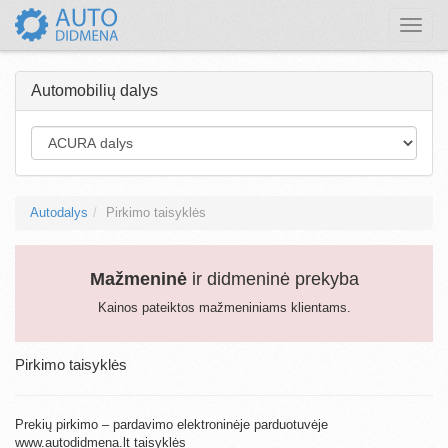
Toggle
naviga
Automobilių dalys
Autodalys
Pirkimo taisyklės
Mažmeninė
ir didmeninė prekyba
Kainos pateiktos mažmeniniams klientams.
Pirkimo taisyklės
Prekių pirkimo – pardavimo elektroninėje parduotuvėje
www.autodidmena.lt taisyklės