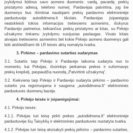
įvykdymui būtinus savo asmens duomenis: vardą, pavardę; prekių
pristatymo adresą, telefono numerį. Pardavėjas patvirtina, jog šie
duomenys bus išimtinai naudojami prekių pardavimo elektroninėje
parduotuvėje autodidmena.lt tikslais. Pardavėjas įsipareigoja
neatskleisti tokios informacijos tretiesiems asmenims, išskyrus
Pardavėjo partnerius, teikiančius prekių pristatymo ar kitas, su Pirkėjo
užsakymo tinkamu įvykdymu susijusias paslaugas. Visais kitais
atvejais tretiesiems asmenims bet kokie Pirkėjo asmens duomenys gali
būti atskleidžiami tik LR teisės aktų numatyta tvarka.
3. Pirkimo – pardavimo sutarties sudarymas
3.1. Sutartis tarp Pirkėjo ir Pardavėjo laikoma sudaryta nuo to
momento, kai Pirkėjas, išsirinkęs perkamas prekes ir suformavęs
prekių krepšelį, paspaudžia nuorodą „Patvirtinti užsakymą“.
3.2. Kiekviena tarp Pirkėjo ir Pardavėjo sudaryta pirkimo – pardavimo
sutartis yra registruojama ir saugoma „autodidmena.lt“ elektroninės
parduotuvės duomenų bazėje.
4. Pirkėjo teisės ir įsipareigojimai:
4.1. Pirkėjo teisės:
4.1.1. Pirkėjas turi teisę pirkti prekes „autodidmena.lt“ elektroninėje
parduotuvėje šių Taisyklių ir elektroninės parduotuvės nustatyta tvarka.
4.1.2. Pirkėjas turi teisę atsisakyti prekių pirkimo – pardavimo sutarties,