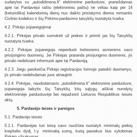
sudarytos su „autodidmena.lt“ elektronine parduotuve, pranešdamas
apie tai Pardavėjui raštu (elektroniniu paštu) ne vėliau kaip per 14
(keturiolika) kalendorinių dienų nuo daikto pristatymo dienos remiantis
Civilnio kodekso ir šių Pirkimo-pardavimo taisyklių nustatyta tvarka.
4.2. Pirkėjo įsipareigojimai
4.2.1. Pirkėjas privalo sumokėti už prekes ir priimti jas šių Taisyklių
nustatyta tvarka.
4.2.2. Pirkėjas įsipareigoja neperduoti tretiesiems asmenims savo
prisijungimo duomenų. Jei Pirkėjas praranda prisijungimo duomenis, jis
privalo nedelsiant informuoti apie tai Pardavėją.
4.2.3. Jeigu pasikeičia Pirkėjo registracijos formoje pateikti duomenys,
jis privalo nedelsdamas juos atnaujinti.
4.2.4. Pirkėjas, naudodamasis „autodidmena.lt“ elektronine parduotuve,
įsipareigoja laikytis šių Taisyklių, kitų sąlygų, aiškiai nurodytų
elektroninėje parduotuvėje bei nepažeisti Lietuvos Respublikos teisės
aktų.
5. Pardavėjo teisės ir pareigos
5.1. Pardavėjo teisės
5.1.1. Pardavėjas turi teisę savo nuožiūra nustatyti minimalų prekių
krepšelio dydį, t.y. minimalią sumą, kurią pasiekus bus vykdomas
Pirkėjo užsakymas.