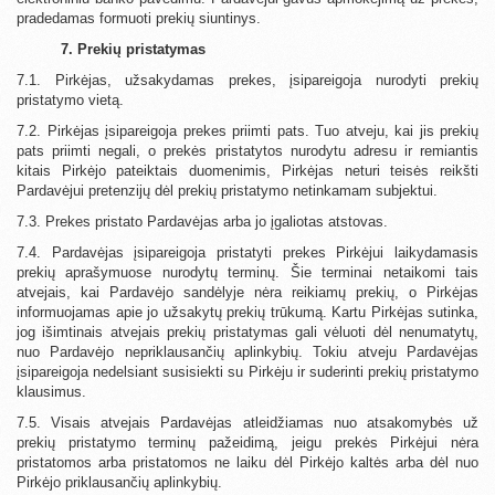
pradedamas formuoti prekių siuntinys.
7. Prekių pristatymas
7.1. Pirkėjas, užsakydamas prekes, įsipareigoja nurodyti prekių
pristatymo vietą.
7.2. Pirkėjas įsipareigoja prekes priimti pats. Tuo atveju, kai jis prekių
pats priimti negali, o prekės pristatytos nurodytu adresu ir remiantis
kitais Pirkėjo pateiktais duomenimis, Pirkėjas neturi teisės reikšti
Pardavėjui pretenzijų dėl prekių pristatymo netinkamam subjektui.
7.3. Prekes pristato Pardavėjas arba jo įgaliotas atstovas.
7.4. Pardavėjas įsipareigoja pristatyti prekes Pirkėjui laikydamasis
prekių aprašymuose nurodytų terminų. Šie terminai netaikomi tais
atvejais, kai Pardavėjo sandėlyje nėra reikiamų prekių, o Pirkėjas
informuojamas apie jo užsakytų prekių trūkumą. Kartu Pirkėjas sutinka,
jog išimtinais atvejais prekių pristatymas gali vėluoti dėl nenumatytų,
nuo Pardavėjo nepriklausančių aplinkybių. Tokiu atveju Pardavėjas
įsipareigoja nedelsiant susisiekti su Pirkėju ir suderinti prekių pristatymo
klausimus.
7.5. Visais atvejais Pardavėjas atleidžiamas nuo atsakomybės už
prekių pristatymo terminų pažeidimą, jeigu prekės Pirkėjui nėra
pristatomos arba pristatomos ne laiku dėl Pirkėjo kaltės arba dėl nuo
Pirkėjo priklausančių aplinkybių.