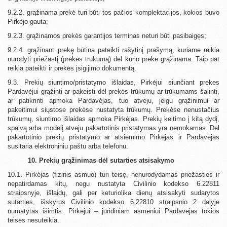
9.2.2. grąžinama prekė turi būti tos pačios komplektacijos, kokios buvo
Pirkėjo gauta;
9.2.3. grąžinamos prekės garantijos terminas neturi būti pasibaigęs;
9.2.4. grąžinant prekę būtina pateikti rašytinį prašymą, kuriame reikia
nurodyti priežastį (prekės trūkumą) dėl kurio prekė grąžinama. Taip pat
reikia pateikti ir prekės įsigijimo dokumentą.
9.3. Prekių siuntimo/pristatymo išlaidas, Pirkėjui siunčiant prekes
Pardavėjui grąžinti ar pakeisti dėl prekės trūkumų ar trūkumams šalinti,
ar patikrinti apmoka Pardavėjas, tuo atveju, jeigu grąžinimui ar
pakeitimui siųstose prekėse nustatyta trūkumų. Prekėse nenustačius
trūkumų, siuntimo išlaidas apmoka Pirkėjas. Prekių keitimo į kitą dydį,
spalvą arba modelį atveju pakartotinis pristatymas yra nemokamas. Dėl
pakartotinio prekių pristatymo ar atsiėmimo Pirkėjas ir Pardavėjas
susitaria elektroniniu paštu arba telefonu.
10. Prekių grąžinimas dėl sutarties atsisakymo
10.1. Pirkėjas (fizinis asmuo) turi teisę, nenurodydamas priežasties ir
nepatirdamas kitų, negu nustatyta Civilinio kodekso 6.22811
straipsnyje, išlaidų, gali per keturiolika dienų atsisakyti sudarytos
sutarties, išskyrus Civilinio kodekso 6.22810 straipsnio 2 dalyje
numatytas išimtis. Pirkėjui – juridiniam asmeniui Pardavėjas tokios
teisės nesuteikia.