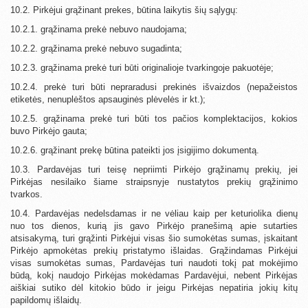
10.2. Pirkėjui grąžinant prekes, būtina laikytis šių sąlygų:
10.2.1. grąžinama prekė nebuvo naudojama;
10.2.2. grąžinama prekė nebuvo sugadinta;
10.2.3. grąžinama prekė turi būti originalioje tvarkingoje pakuotėje;
10.2.4. prekė turi būti nepraradusi prekinės išvaizdos (nepažeistos
etiketės, nenuplėštos apsauginės plėvelės ir kt.);
10.2.5. grąžinama prekė turi būti tos pačios komplektacijos, kokios
buvo Pirkėjo gauta;
10.2.6. grąžinant prekę būtina pateikti jos įsigijimo dokumentą.
10.3. Pardavėjas turi teisę nepriimti Pirkėjo grąžinamų prekių, jei
Pirkėjas nesilaiko šiame straipsnyje nustatytos prekių grąžinimo
tvarkos.
10.4. Pardavėjas nedelsdamas ir ne vėliau kaip per keturiolika dienų
nuo tos dienos, kurią jis gavo Pirkėjo pranešimą apie sutarties
atsisakymą, turi grąžinti Pirkėjui visas šio sumokėtas sumas, įskaitant
Pirkėjo apmokėtas prekių pristatymo išlaidas. Grąžindamas Pirkėjui
visas sumokėtas sumas, Pardavėjas turi naudoti tokį pat mokėjimo
būdą, kokį naudojo Pirkėjas mokėdamas Pardavėjui, nebent Pirkėjas
aiškiai sutiko dėl kitokio būdo ir jeigu Pirkėjas nepatiria jokių kitų
papildomų išlaidų.