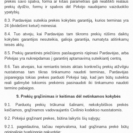
prekės savo spalva, forma ar kitais parametrais gali neatitikti realaus
prekių dydžio, formų ir spalvos dėl Pirkėjo naudojamo vaizduoklio
ypatybių.
8.3. Pardavėjas suteikia prekės kokybės garantiją, kurios terminas yra
24 (dvidešimt keturi) mėnesiai.
8.4. Tuo atveju, kai Pardavėjas tam tikroms prekių rūšims daiktų
kokybės garantijos nesuteikia, galioja garantija, numatyta atitinkamų
teisės aktų.
8.5. Prekių garantinės priežiūros paslaugomis rūpinasi Pardavėjas, arba
Pirkėjas yra nukreipdamas į garantinį aptarnavimą suteikiantį centrą.
8.6. Tais atvejais, kai remiantis teisės aktais konkrečių prekių atžvilgiu
nustatomas tam tikras tinkamumo naudoti terminas, Pardavėjas
įsipareigoja tokias prekes parduoti Pirkėjui taip, kad jam būtų suteikta
reali galimybė tokiomis prekėmis pasinaudoti iki tinkamumo naudoti
termino pabaigos.
9. Prekių grąžinimas ir keitimas dėl netinkamos kokybės
9.1. Parduotų prekių trūkumai šalinami, nekokybiškos prekės
keičiamos, grąžinamos vadovaujantis Civilinio kodekso nuostatomis.
9.2. Pirkėjui grąžinant prekes, būtina laikytis šių sąlygų:
9.2.1. pageidautina, tačiau neprivaloma, kad grąžinama prekė būtų
originalioje tvarkingoje pakuotėje;