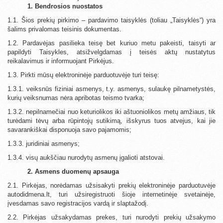
1. Bendrosios nuostatos
1.1. Šios prekių pirkimo – pardavimo taisyklės (toliau „Taisyklės“) yra
šalims privalomas teisinis dokumentas.
1.2. Pardavėjas pasilieka teisę bet kuriuo metu pakeisti, taisyti ar
papildyti Taisykles, atsižvelgdamas į teisės aktų nustatytus
reikalavimus ir informuojant Pirkėjus.
1.3. Pirkti mūsų elektroninėje parduotuvėje turi teisę:
1.3.1. veiksnūs fiziniai asmenys, t.y. asmenys, sulaukę pilnametystės,
kurių veiksnumas nėra apribotas teismo tvarka;
1.3.2. nepilnamečiai nuo keturiolikos iki aštuoniolikos metų amžiaus, tik
turėdami tėvų arba rūpintojų sutikimą, išskyrus tuos atvejus, kai jie
savarankiškai disponuoja savo pajamomis;
1.3.3. juridiniai asmenys;
1.3.4. visų aukščiau nurodytų asmenų įgalioti atstovai.
2. Asmens duomenų apsauga
2.1. Pirkėjas, norėdamas užsisakyti prekių elektroninėje parduotuvėje
autodidmena.lt, turi užsiregistruoti šioje internetinėje svetainėje,
įvesdamas savo registracijos vardą ir slaptažodį.
2.2. Pirkėjas užsakydamas prekes, turi nurodyti prekių užsakymo