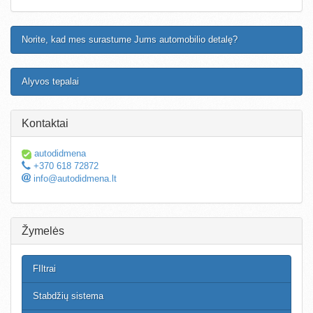
Norite, kad mes surastume Jums automobilio detalę?
Alyvos tepalai
Kontaktai
autodidmena
+370 618 72872
info@autodidmena.lt
Žymelės
FIltrai
Stabdžių sistema