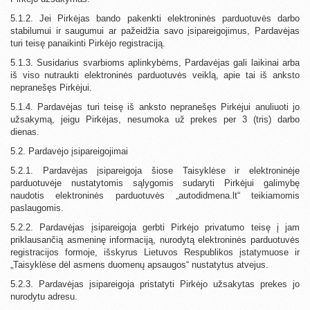
5.1.2. Jei Pirkėjas bando pakenkti elektroninės parduotuvės darbo
stabilumui ir saugumui ar pažeidžia savo įsipareigojimus, Pardavėjas
turi teisę panaikinti Pirkėjo registraciją.
5.1.3. Susidarius svarbioms aplinkybėms, Pardavėjas gali laikinai arba
iš viso nutraukti elektroninės parduotuvės veiklą, apie tai iš anksto
nepranešęs Pirkėjui.
5.1.4. Pardavėjas turi teisę iš anksto nepranešęs Pirkėjui anuliuoti jo
užsakymą, jeigu Pirkėjas, nesumoka už prekes per 3 (tris) darbo
dienas.
5.2. Pardavėjo įsipareigojimai
5.2.1. Pardavėjas įsipareigoja šiose Taisyklėse ir elektroninėje
parduotuvėje nustatytomis sąlygomis sudaryti Pirkėjui galimybę
naudotis elektroninės parduotuvės „autodidmena.lt“ teikiamomis
paslaugomis.
5.2.2. Pardavėjas įsipareigoja gerbti Pirkėjo privatumo teisę į jam
priklausančią asmeninę informaciją, nurodytą elektroninės parduotuvės
registracijos formoje, išskyrus Lietuvos Respublikos įstatymuose ir
„Taisyklėse dėl asmens duomenų apsaugos“ nustatytus atvejus.
5.2.3. Pardavėjas įsipareigoja pristatyti Pirkėjo užsakytas prekes jo
nurodytu adresu.