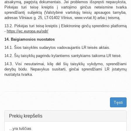
atsakymą, pagrįstą dokumentais. Jei problemos išspręsti nepavyksta,
Pirkėjas turi teisę kreiptis į vartojimo ginčus neteismine tvarka
sprendžiantį subjektą (Valstybinė vartotojų teisių apsaugos tarnyba,
adresas Vilniaus g. 25, LT-01402 Vilnius, www.vvtat.lt) arba į teismą.
13.2. Pirkėjas turi teisę kreiptis į Elektroninę ginčų sprendimo platformą
-
https://ec.europa.eu/odr/
14. Baigiamosios nuostatos
14.1. Šios taisyklės sudarytos vadovaujantis LR teisės aktais.
14.2. Šių taisyklių pagrindu kylantiems santykiams taikoma LR teisė.
14.3. Visi nesutarimai, kilę dėl šių taisyklių vykdymo, sprendžiami
derybų būdu. Nepavykus susitarti, ginčai sprendžiami LR įstatymų
nustatyta tvarka.
Tęsti
Prekių krepšelis
...yra tuščias