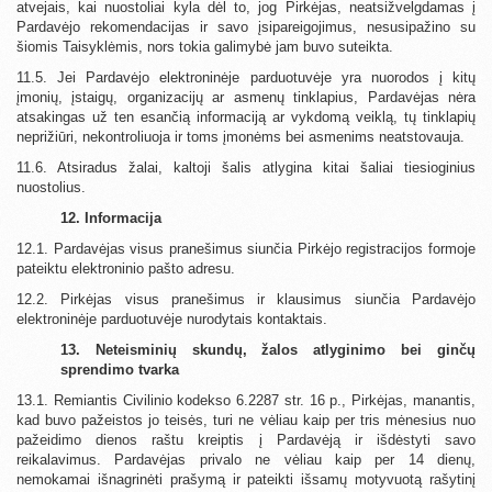
atvejais, kai nuostoliai kyla dėl to, jog Pirkėjas, neatsižvelgdamas į
Pardavėjo rekomendacijas ir savo įsipareigojimus, nesusipažino su
šiomis Taisyklėmis, nors tokia galimybė jam buvo suteikta.
11.5. Jei Pardavėjo elektroninėje parduotuvėje yra nuorodos į kitų
įmonių, įstaigų, organizacijų ar asmenų tinklapius, Pardavėjas nėra
atsakingas už ten esančią informaciją ar vykdomą veiklą, tų tinklapių
neprižiūri, nekontroliuoja ir toms įmonėms bei asmenims neatstovauja.
11.6. Atsiradus žalai, kaltoji šalis atlygina kitai šaliai tiesioginius
nuostolius.
12. Informacija
12.1. Pardavėjas visus pranešimus siunčia Pirkėjo registracijos formoje
pateiktu elektroninio pašto adresu.
12.2. Pirkėjas visus pranešimus ir klausimus siunčia Pardavėjo
elektroninėje parduotuvėje nurodytais kontaktais.
13. Neteisminių skundų, žalos atlyginimo bei ginčų
sprendimo tvarka
13.1. Remiantis Civilinio kodekso 6.2287 str. 16 p., Pirkėjas, manantis,
kad buvo pažeistos jo teisės, turi ne vėliau kaip per tris mėnesius nuo
pažeidimo dienos raštu kreiptis į Pardavėją ir išdėstyti savo
reikalavimus. Pardavėjas privalo ne vėliau kaip per 14 dienų,
nemokamai išnagrinėti prašymą ir pateikti išsamų motyvuotą rašytinį