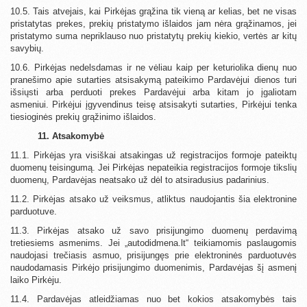
10.5. Tais atvejais, kai Pirkėjas grąžina tik vieną ar kelias, bet ne visas
pristatytas prekes, prekių pristatymo išlaidos jam nėra grąžinamos, jei
pristatymo suma nepriklauso nuo pristatytų prekių kiekio, vertės ar kitų
savybių.
10.6. Pirkėjas nedelsdamas ir ne vėliau kaip per keturiolika dienų nuo
pranešimo apie sutarties atsisakymą pateikimo Pardavėjui dienos turi
išsiųsti arba perduoti prekes Pardavėjui arba kitam jo įgaliotam
asmeniui. Pirkėjui įgyvendinus teisę atsisakyti sutarties, Pirkėjui tenka
tiesioginės prekių grąžinimo išlaidos.
11. Atsakomybė
11.1. Pirkėjas yra visiškai atsakingas už registracijos formoje pateiktų
duomenų teisingumą. Jei Pirkėjas nepateikia registracijos formoje tikslių
duomenų, Pardavėjas neatsako už dėl to atsiradusius padarinius.
11.2. Pirkėjas atsako už veiksmus, atliktus naudojantis šia elektronine
parduotuve.
11.3. Pirkėjas atsako už savo prisijungimo duomenų perdavimą
tretiesiems asmenims. Jei „autodidmena.lt“ teikiamomis paslaugomis
naudojasi trečiasis asmuo, prisijungęs prie elektroninės parduotuvės
naudodamasis Pirkėjo prisijungimo duomenimis, Pardavėjas šį asmenį
laiko Pirkėju.
11.4. Pardavėjas atleidžiamas nuo bet kokios atsakomybės tais