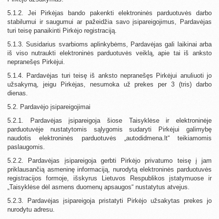
5.1.2. Jei Pirkėjas bando pakenkti elektroninės parduotuvės darbo
stabilumui ir saugumui ar pažeidžia savo įsipareigojimus, Pardavėjas
turi teisę panaikinti Pirkėjo registraciją.
5.1.3. Susidarius svarbioms aplinkybėms, Pardavėjas gali laikinai arba
iš viso nutraukti elektroninės parduotuvės veiklą, apie tai iš anksto
nepranešęs Pirkėjui.
5.1.4. Pardavėjas turi teisę iš anksto nepranešęs Pirkėjui anuliuoti jo
užsakymą, jeigu Pirkėjas, nesumoka už prekes per 3 (tris) darbo
dienas.
5.2. Pardavėjo įsipareigojimai
5.2.1. Pardavėjas įsipareigoja šiose Taisyklėse ir elektroninėje
parduotuvėje nustatytomis sąlygomis sudaryti Pirkėjui galimybę
naudotis elektroninės parduotuvės „autodidmena.lt“ teikiamomis
paslaugomis.
5.2.2. Pardavėjas įsipareigoja gerbti Pirkėjo privatumo teisę į jam
priklausančią asmeninę informaciją, nurodytą elektroninės parduotuvės
registracijos formoje, išskyrus Lietuvos Respublikos įstatymuose ir
„Taisyklėse dėl asmens duomenų apsaugos“ nustatytus atvejus.
5.2.3. Pardavėjas įsipareigoja pristatyti Pirkėjo užsakytas prekes jo
nurodytu adresu.