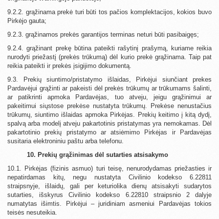
9.2.2. grąžinama prekė turi būti tos pačios komplektacijos, kokios buvo
Pirkėjo gauta;
9.2.3. grąžinamos prekės garantijos terminas neturi būti pasibaigęs;
9.2.4. grąžinant prekę būtina pateikti rašytinį prašymą, kuriame reikia
nurodyti priežastį (prekės trūkumą) dėl kurio prekė grąžinama. Taip pat
reikia pateikti ir prekės įsigijimo dokumentą.
9.3. Prekių siuntimo/pristatymo išlaidas, Pirkėjui siunčiant prekes
Pardavėjui grąžinti ar pakeisti dėl prekės trūkumų ar trūkumams šalinti,
ar patikrinti apmoka Pardavėjas, tuo atveju, jeigu grąžinimui ar
pakeitimui siųstose prekėse nustatyta trūkumų. Prekėse nenustačius
trūkumų, siuntimo išlaidas apmoka Pirkėjas. Prekių keitimo į kitą dydį,
spalvą arba modelį atveju pakartotinis pristatymas yra nemokamas. Dėl
pakartotinio prekių pristatymo ar atsiėmimo Pirkėjas ir Pardavėjas
susitaria elektroniniu paštu arba telefonu.
10. Prekių grąžinimas dėl sutarties atsisakymo
10.1. Pirkėjas (fizinis asmuo) turi teisę, nenurodydamas priežasties ir
nepatirdamas kitų, negu nustatyta Civilinio kodekso 6.22811
straipsnyje, išlaidų, gali per keturiolika dienų atsisakyti sudarytos
sutarties, išskyrus Civilinio kodekso 6.22810 straipsnio 2 dalyje
numatytas išimtis. Pirkėjui – juridiniam asmeniui Pardavėjas tokios
teisės nesuteikia.