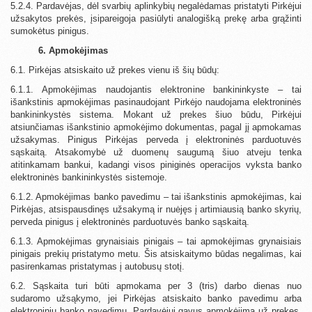
5.2.4. Pardavėjas, dėl svarbių aplinkybių negalėdamas pristatyti Pirkėjui
užsakytos prekės, įsipareigoja pasiūlyti analogišką prekę arba grąžinti
sumokėtus pinigus.
6. Apmokėjimas
6.1. Pirkėjas atsiskaito už prekes vienu iš šių būdų:
6.1.1. Apmokėjimas naudojantis elektronine bankininkyste – tai
išankstinis apmokėjimas pasinaudojant Pirkėjo naudojama elektroninės
bankininkystės sistema. Mokant už prekes šiuo būdu, Pirkėjui
atsiunčiamas išankstinio apmokėjimo dokumentas, pagal jį apmokamas
užsakymas. Pinigus Pirkėjas perveda į elektroninės parduotuvės
sąskaitą. Atsakomybė už duomenų saugumą šiuo atveju tenka
atitinkamam bankui, kadangi visos piniginės operacijos vyksta banko
elektroninės bankininkystės sistemoje.
6.1.2. Apmokėjimas banko pavedimu – tai išankstinis apmokėjimas, kai
Pirkėjas, atsispausdinęs užsakymą ir nuėjęs į artimiausią banko skyrių,
perveda pinigus į elektroninės parduotuvės banko sąskaitą.
6.1.3. Apmokėjimas grynaisiais pinigais – tai apmokėjimas grynaisiais
pinigais prekių pristatymo metu. Šis atsiskaitymo būdas negalimas, kai
pasirenkamas pristatymas į autobusų stotį.
6.2. Sąskaita turi būti apmokama per 3 (tris) darbo dienas nuo
sudaromo užsąkymo, jei Pirkėjas atsiskaito banko pavedimu arba
elektroniniu banko pavedimu. Pardavėjui gavus apmokėjimą už prekes,