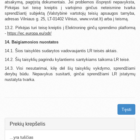
atsakymą, pagrįstą dokumentais. Jei problemos išspręsti nepavyksta,
Pirkėjas turi teisę kreiptis į vartojimo ginčus neteismine tvarka
sprendžiantį subjektą (Valstybinė vartotojų teisių apsaugos tarnyba,
adresas Vilniaus g. 25, LT-01402 Vilnius, www.vvtat.lt) arba į teismą.
13.2. Pirkėjas turi teisę kreiptis į Elektroninę ginčų sprendimo platformą
-
https://ec.europa.eu/odr/
14. Baigiamosios nuostatos
14.1. Šios taisyklės sudarytos vadovaujantis LR teisės aktais.
14.2. Šių taisyklių pagrindu kylantiems santykiams taikoma LR teisė.
14.3. Visi nesutarimai, kilę dėl šių taisyklių vykdymo, sprendžiami
derybų būdu. Nepavykus susitarti, ginčai sprendžiami LR įstatymų
nustatyta tvarka.
Tęsti
Prekių krepšelis
...yra tuščias