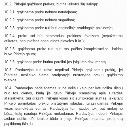
10.2. Pirkėjui grąžinant prekes, būtina laikytis šių sąlygų:
10.2.1. grąžinama prekė nebuvo naudojama;
10.2.2. grąžinama prekė nebuvo sugadinta;
10.2.3. grąžinama prekė turi būti originalioje tvarkingoje pakuotėje;
10.2.4. prekė turi būti nepraradusi prekinės išvaizdos (nepažeistos
etiketės, nenuplėštos apsauginės plėvelės ir kt.);
10.2.5. grąžinama prekė turi būti tos pačios komplektacijos, kokios
buvo Pirkėjo gauta;
10.2.6. grąžinant prekę būtina pateikti jos įsigijimo dokumentą.
10.3. Pardavėjas turi teisę nepriimti Pirkėjo grąžinamų prekių, jei
Pirkėjas nesilaiko šiame straipsnyje nustatytos prekių grąžinimo
tvarkos.
10.4. Pardavėjas nedelsdamas ir ne vėliau kaip per keturiolika dienų
nuo tos dienos, kurią jis gavo Pirkėjo pranešimą apie sutarties
atsisakymą, turi grąžinti Pirkėjui visas šio sumokėtas sumas, įskaitant
Pirkėjo apmokėtas prekių pristatymo išlaidas. Grąžindamas Pirkėjui
visas sumokėtas sumas, Pardavėjas turi naudoti tokį pat mokėjimo
būdą, kokį naudojo Pirkėjas mokėdamas Pardavėjui, nebent Pirkėjas
aiškiai sutiko dėl kitokio būdo ir jeigu Pirkėjas nepatiria jokių kitų
papildomų išlaidų.