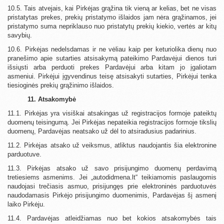
10.5. Tais atvejais, kai Pirkėjas grąžina tik vieną ar kelias, bet ne visas
pristatytas prekes, prekių pristatymo išlaidos jam nėra grąžinamos, jei
pristatymo suma nepriklauso nuo pristatytų prekių kiekio, vertės ar kitų
savybių.
10.6. Pirkėjas nedelsdamas ir ne vėliau kaip per keturiolika dienų nuo
pranešimo apie sutarties atsisakymą pateikimo Pardavėjui dienos turi
išsiųsti arba perduoti prekes Pardavėjui arba kitam jo įgaliotam
asmeniui. Pirkėjui įgyvendinus teisę atsisakyti sutarties, Pirkėjui tenka
tiesioginės prekių grąžinimo išlaidos.
11. Atsakomybė
11.1. Pirkėjas yra visiškai atsakingas už registracijos formoje pateiktų
duomenų teisingumą. Jei Pirkėjas nepateikia registracijos formoje tikslių
duomenų, Pardavėjas neatsako už dėl to atsiradusius padarinius.
11.2. Pirkėjas atsako už veiksmus, atliktus naudojantis šia elektronine
parduotuve.
11.3. Pirkėjas atsako už savo prisijungimo duomenų perdavimą
tretiesiems asmenims. Jei „autodidmena.lt“ teikiamomis paslaugomis
naudojasi trečiasis asmuo, prisijungęs prie elektroninės parduotuvės
naudodamasis Pirkėjo prisijungimo duomenimis, Pardavėjas šį asmenį
laiko Pirkėju.
11.4. Pardavėjas atleidžiamas nuo bet kokios atsakomybės tais