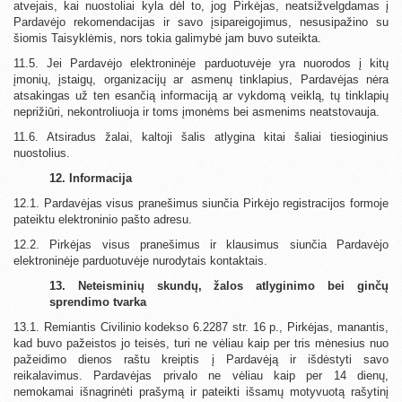
atvejais, kai nuostoliai kyla dėl to, jog Pirkėjas, neatsižvelgdamas į
Pardavėjo rekomendacijas ir savo įsipareigojimus, nesusipažino su
šiomis Taisyklėmis, nors tokia galimybė jam buvo suteikta.
11.5. Jei Pardavėjo elektroninėje parduotuvėje yra nuorodos į kitų
įmonių, įstaigų, organizacijų ar asmenų tinklapius, Pardavėjas nėra
atsakingas už ten esančią informaciją ar vykdomą veiklą, tų tinklapių
neprižiūri, nekontroliuoja ir toms įmonėms bei asmenims neatstovauja.
11.6. Atsiradus žalai, kaltoji šalis atlygina kitai šaliai tiesioginius
nuostolius.
12. Informacija
12.1. Pardavėjas visus pranešimus siunčia Pirkėjo registracijos formoje
pateiktu elektroninio pašto adresu.
12.2. Pirkėjas visus pranešimus ir klausimus siunčia Pardavėjo
elektroninėje parduotuvėje nurodytais kontaktais.
13. Neteisminių skundų, žalos atlyginimo bei ginčų
sprendimo tvarka
13.1. Remiantis Civilinio kodekso 6.2287 str. 16 p., Pirkėjas, manantis,
kad buvo pažeistos jo teisės, turi ne vėliau kaip per tris mėnesius nuo
pažeidimo dienos raštu kreiptis į Pardavėją ir išdėstyti savo
reikalavimus. Pardavėjas privalo ne vėliau kaip per 14 dienų,
nemokamai išnagrinėti prašymą ir pateikti išsamų motyvuotą rašytinį