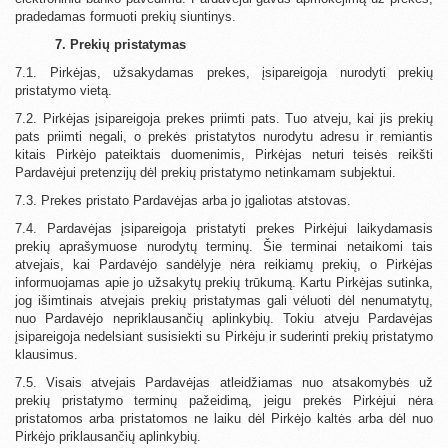
pradedamas formuoti prekių siuntinys.
7. Prekių pristatymas
7.1. Pirkėjas, užsakydamas prekes, įsipareigoja nurodyti prekių
pristatymo vietą.
7.2. Pirkėjas įsipareigoja prekes priimti pats. Tuo atveju, kai jis prekių
pats priimti negali, o prekės pristatytos nurodytu adresu ir remiantis
kitais Pirkėjo pateiktais duomenimis, Pirkėjas neturi teisės reikšti
Pardavėjui pretenzijų dėl prekių pristatymo netinkamam subjektui.
7.3. Prekes pristato Pardavėjas arba jo įgaliotas atstovas.
7.4. Pardavėjas įsipareigoja pristatyti prekes Pirkėjui laikydamasis
prekių aprašymuose nurodytų terminų. Šie terminai netaikomi tais
atvejais, kai Pardavėjo sandėlyje nėra reikiamų prekių, o Pirkėjas
informuojamas apie jo užsakytų prekių trūkumą. Kartu Pirkėjas sutinka,
jog išimtinais atvejais prekių pristatymas gali vėluoti dėl nenumatytų,
nuo Pardavėjo nepriklausančių aplinkybių. Tokiu atveju Pardavėjas
įsipareigoja nedelsiant susisiekti su Pirkėju ir suderinti prekių pristatymo
klausimus.
7.5. Visais atvejais Pardavėjas atleidžiamas nuo atsakomybės už
prekių pristatymo terminų pažeidimą, jeigu prekės Pirkėjui nėra
pristatomos arba pristatomos ne laiku dėl Pirkėjo kaltės arba dėl nuo
Pirkėjo priklausančių aplinkybių.