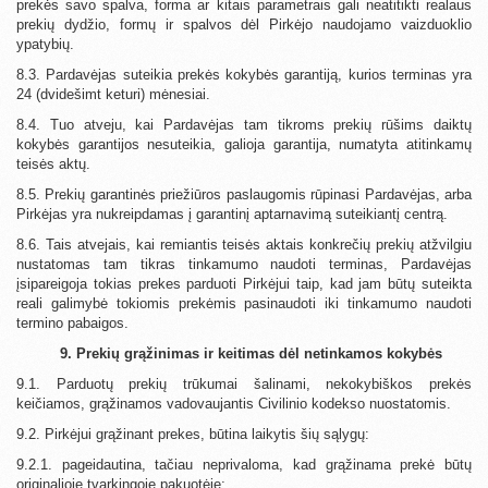
prekės savo spalva, forma ar kitais parametrais gali neatitikti realaus
prekių dydžio, formų ir spalvos dėl Pirkėjo naudojamo vaizduoklio
ypatybių.
8.3. Pardavėjas suteikia prekės kokybės garantiją, kurios terminas yra
24 (dvidešimt keturi) mėnesiai.
8.4. Tuo atveju, kai Pardavėjas tam tikroms prekių rūšims daiktų
kokybės garantijos nesuteikia, galioja garantija, numatyta atitinkamų
teisės aktų.
8.5. Prekių garantinės priežiūros paslaugomis rūpinasi Pardavėjas, arba
Pirkėjas yra nukreipdamas į garantinį aptarnavimą suteikiantį centrą.
8.6. Tais atvejais, kai remiantis teisės aktais konkrečių prekių atžvilgiu
nustatomas tam tikras tinkamumo naudoti terminas, Pardavėjas
įsipareigoja tokias prekes parduoti Pirkėjui taip, kad jam būtų suteikta
reali galimybė tokiomis prekėmis pasinaudoti iki tinkamumo naudoti
termino pabaigos.
9. Prekių grąžinimas ir keitimas dėl netinkamos kokybės
9.1. Parduotų prekių trūkumai šalinami, nekokybiškos prekės
keičiamos, grąžinamos vadovaujantis Civilinio kodekso nuostatomis.
9.2. Pirkėjui grąžinant prekes, būtina laikytis šių sąlygų:
9.2.1. pageidautina, tačiau neprivaloma, kad grąžinama prekė būtų
originalioje tvarkingoje pakuotėje;