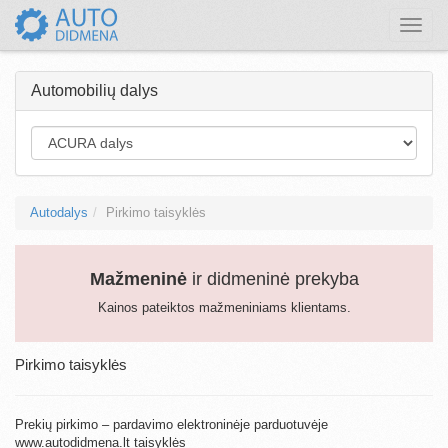
Toggle
naviga
Automobilių dalys
Autodalys
Pirkimo taisyklės
Mažmeninė
ir didmeninė prekyba
Kainos pateiktos mažmeniniams klientams.
Pirkimo taisyklės
Prekių pirkimo – pardavimo elektroninėje parduotuvėje
www.autodidmena.lt taisyklės