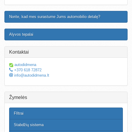
Norite, kad mes surastume Jums automobilio detalę?
Alyvos tepalai
Kontaktai
autodidmena
+370 618 72872
info@autodidmena.lt
Žymelės
FIltrai
Stabdžių sistema