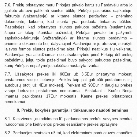
7.6. Prekių pristatymo metu Pirkėjas privalo kartu su Pardavėju arba jo
įgaliotu atstovu patikrinti siuntos būklę. Pirkėjui pasirašius sąskaitoje-
faktūroje (važtaraštyje) ar kitame siuntos perdavimo – priėmimo
dokumente, laikoma, kad siunta yra perduota tinkamos būklės.
Pastebėjęs, kad pristatytos siuntos pakuotė pažeista (suglamžyta,
šlapia ar kitaip išoriškai pažeista), Pirkėjas privalo tai pažymėti
sąskaitoje-faktūroje (važtaraštyje) ar kitame siuntos perdavimo –
priėmimo dokumente bei, dalyvaujant Pardavėjui ar jo atstovui, surašyti
laisvos formos siuntos pažeidimo aktą. Pirkėjui neatlikus šių veiksmų,
Pardavėjas yra atleidžiamas nuo atsakomybės prieš Pirkėją dėl prekių
pažeidimų, jeigu tokie pažeidimai buvo sąlygoti pakuotės pažeidimų,
kurių Pirkėjas nepažymėjo aukščiau nustatyta tvarka.
7.7. Užsakytos prekės iki 90Eur už 3.5Eur pristatymo mokestį
pristatomos visoje Lietuvoje. Prekės taip pat gali būti pristatomos ir į
autobusų stotį už 4Eur mokestį. Perkant už 90Eur ir daugiau prekės
visoje Lietuvoje pristatomos nemokamai. Pristatant i Kuršių Neriją
imamas papildomas 17Eur mokestis. Kaune prekės pristatomos
nemokamai.
8. Prekių kokybės garantija ir tinkamumo naudoti terminas
8.1. Kiekvienos „autodidmena.lt“ parduodamos prekės savybės bendrai
nurodomos prie kiekvienos prekės esančiame prekės aprašyme.
8.2. Pardavėjas neatsako už tai, kad elektroninės parduotuvės esančios