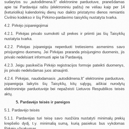
sudarytos su „autodidmena.lt“ elektronine parduotuve, pranešdamas
apie tai Pardavėjui raštu (elektroniniu paštu) ne vėliau kaip per 14
(keturiolika) kalendorinių dienų nuo daikto pristatymo dienos remiantis
Civilnio kodekso ir šių Pirkimo-pardavimo taisyklių nustatyta tvarka.
4.2. Pirkėjo įsipareigojimai
4.2.1. Pirkėjas privalo sumokėti už prekes ir priimti jas šių Taisyklių
nustatyta tvarka.
4.2.2. Pirkėjas įsipareigoja neperduoti tretiesiems asmenims savo
prisijungimo duomenų. Jei Pirkėjas praranda prisijungimo duomenis, jis
privalo nedelsiant informuoti apie tai Pardavėją.
4.2.3. Jeigu pasikeičia Pirkėjo registracijos formoje pateikti duomenys,
jis privalo nedelsdamas juos atnaujinti.
4.2.4. Pirkėjas, naudodamasis „autodidmena.lt“ elektronine parduotuve,
įsipareigoja laikytis šių Taisyklių, kitų sąlygų, aiškiai nurodytų
elektroninėje parduotuvėje bei nepažeisti Lietuvos Respublikos teisės
aktų.
5. Pardavėjo teisės ir pareigos
5.1. Pardavėjo teisės
5.1.1. Pardavėjas turi teisę savo nuožiūra nustatyti minimalų prekių
krepšelio dydį, t.y. minimalią sumą, kurią pasiekus bus vykdomas
Pirkėjo užsakymas.