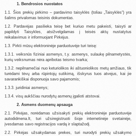
1. Bendrosios nuostatos
1.1. Šios prekių pirkimo – pardavimo taisyklės (toliau „Taisyklės“) yra
šalims privalomas teisinis dokumentas.
1.2. Pardavėjas pasilieka teisę bet kuriuo metu pakeisti, taisyti ar
papildyti Taisykles, atsižvelgdamas į teisės aktų nustatytus
reikalavimus ir informuojant Pirkėjus.
1.3. Pirkti mūsų elektroninėje parduotuvėje turi teisę:
1.3.1. veiksnūs fiziniai asmenys, t.y. asmenys, sulaukę pilnametystės,
kurių veiksnumas nėra apribotas teismo tvarka;
1.3.2. nepilnamečiai nuo keturiolikos iki aštuoniolikos metų amžiaus, tik
turėdami tėvų arba rūpintojų sutikimą, išskyrus tuos atvejus, kai jie
savarankiškai disponuoja savo pajamomis;
1.3.3. juridiniai asmenys;
1.3.4. visų aukščiau nurodytų asmenų įgalioti atstovai.
2. Asmens duomenų apsauga
2.1. Pirkėjas, norėdamas užsisakyti prekių elektroninėje parduotuvėje
autodidmena.lt, turi užsiregistruoti šioje internetinėje svetainėje,
įvesdamas savo registracijos vardą ir slaptažodį.
2.2. Pirkėjas užsakydamas prekes, turi nurodyti prekių užsakymo