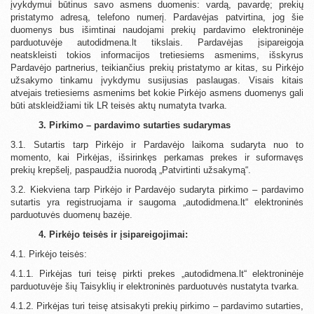
įvykdymui būtinus savo asmens duomenis: vardą, pavardę; prekių
pristatymo adresą, telefono numerį. Pardavėjas patvirtina, jog šie
duomenys bus išimtinai naudojami prekių pardavimo elektroninėje
parduotuvėje autodidmena.lt tikslais. Pardavėjas įsipareigoja
neatskleisti tokios informacijos tretiesiems asmenims, išskyrus
Pardavėjo partnerius, teikiančius prekių pristatymo ar kitas, su Pirkėjo
užsakymo tinkamu įvykdymu susijusias paslaugas. Visais kitais
atvejais tretiesiems asmenims bet kokie Pirkėjo asmens duomenys gali
būti atskleidžiami tik LR teisės aktų numatyta tvarka.
3. Pirkimo – pardavimo sutarties sudarymas
3.1. Sutartis tarp Pirkėjo ir Pardavėjo laikoma sudaryta nuo to
momento, kai Pirkėjas, išsirinkęs perkamas prekes ir suformavęs
prekių krepšelį, paspaudžia nuorodą „Patvirtinti užsakymą“.
3.2. Kiekviena tarp Pirkėjo ir Pardavėjo sudaryta pirkimo – pardavimo
sutartis yra registruojama ir saugoma „autodidmena.lt“ elektroninės
parduotuvės duomenų bazėje.
4. Pirkėjo teisės ir įsipareigojimai:
4.1. Pirkėjo teisės:
4.1.1. Pirkėjas turi teisę pirkti prekes „autodidmena.lt“ elektroninėje
parduotuvėje šių Taisyklių ir elektroninės parduotuvės nustatyta tvarka.
4.1.2. Pirkėjas turi teisę atsisakyti prekių pirkimo – pardavimo sutarties,