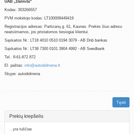
UAB „Dalmita“
Kodas: 303266557
PVM mokėtojo kodas: LT100008449419
Registracijos adresas: Partizanų g. 61, Kaunas. Prekės šiuo adresu
neatsiimamos, jos pristatomos tiesiogiai klientui.
Sąskaitos Nr.: LT18 4010 0510 0194 3079 - AB Dnb bankas
Sąskaitos Nr.: LT38 7300 0101 3904 4992 - AB Swedbank
Tel.: 8-61-872 872
El. paštas:
info@autodidmena.lt
Skype: autodidmena
Tęsti
Prekių krepšelis
...yra tuščias