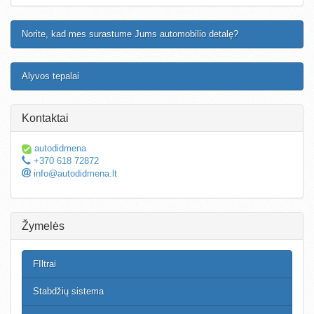
Norite, kad mes surastume Jums automobilio detalę?
Alyvos tepalai
Kontaktai
autodidmena
+370 618 72872
info@autodidmena.lt
Žymelės
FIltrai
Stabdžių sistema