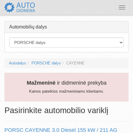
Toggle
naviga
Automobilių dalys
Autodalys
PORSCHE dalys
CAYENNE
Mažmeninė
ir didmeninė prekyba
Kainos pateiktos mažmeniniams klientams.
Pasirinkite automobilio variklį
PORSC CAYENNE 3.0 Diesel 155 kW / 211 AG