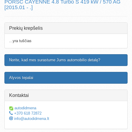
PORSC CAYENNE 4.8 Turbo S 419 kW / 570 AG
[2015.01 - .]
Prekių krepšelis
...yra tuščias
Norite, kad mes surastume Jums automobilio detalę?
Alyvos tepalai
Kontaktai
autodidmena
+370 618 72872
info@autodidmena.lt