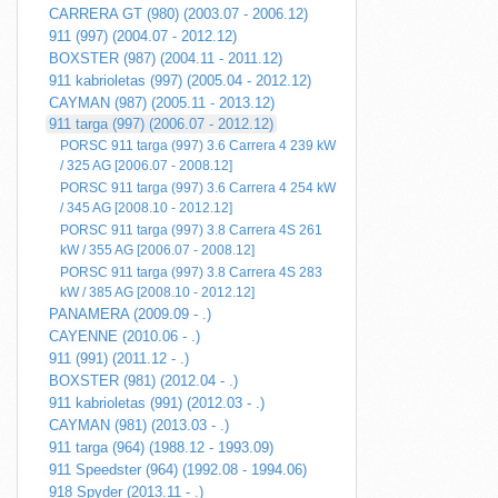
CARRERA GT (980) (2003.07 - 2006.12)
911 (997) (2004.07 - 2012.12)
BOXSTER (987) (2004.11 - 2011.12)
911 kabrioletas (997) (2005.04 - 2012.12)
CAYMAN (987) (2005.11 - 2013.12)
911 targa (997) (2006.07 - 2012.12)
PORSC 911 targa (997) 3.6 Carrera 4 239 kW
/ 325 AG [2006.07 - 2008.12]
PORSC 911 targa (997) 3.6 Carrera 4 254 kW
/ 345 AG [2008.10 - 2012.12]
PORSC 911 targa (997) 3.8 Carrera 4S 261
kW / 355 AG [2006.07 - 2008.12]
PORSC 911 targa (997) 3.8 Carrera 4S 283
kW / 385 AG [2008.10 - 2012.12]
PANAMERA (2009.09 - .)
CAYENNE (2010.06 - .)
911 (991) (2011.12 - .)
BOXSTER (981) (2012.04 - .)
911 kabrioletas (991) (2012.03 - .)
CAYMAN (981) (2013.03 - .)
911 targa (964) (1988.12 - 1993.09)
911 Speedster (964) (1992.08 - 1994.06)
918 Spyder (2013.11 - .)