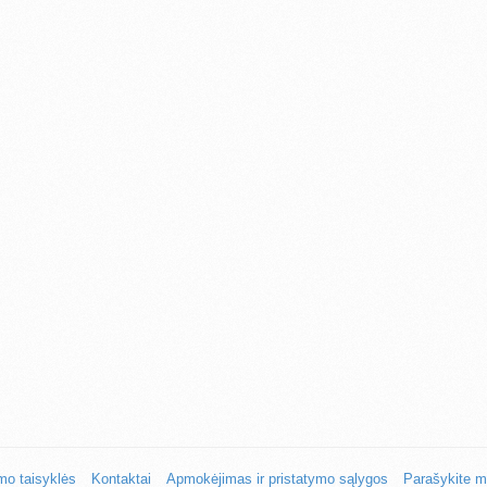
mo taisyklės
Kontaktai
Apmokėjimas ir pristatymo sąlygos
Parašykite 