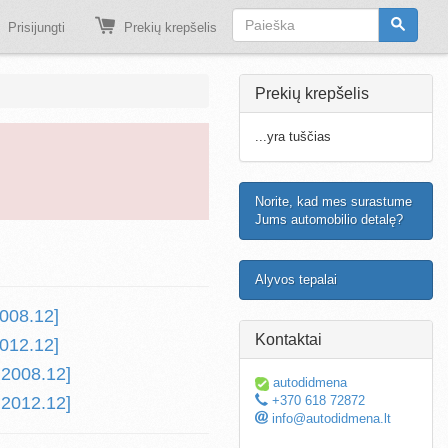
Prisijungti
Prekių krepšelis
Prekių krepšelis
...yra tuščias
Norite, kad mes surastume
Jums automobilio detalę?
Alyvos tepalai
008.12]
Kontaktai
012.12]
 2008.12]
autodidmena
 2012.12]
+370 618 72872
info@autodidmena.lt