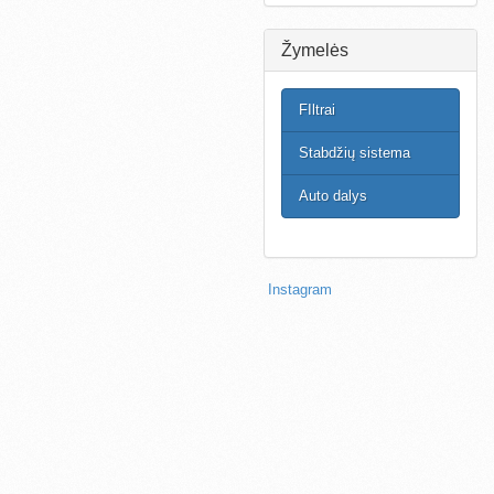
Žymelės
FIltrai
Stabdžių sistema
Auto dalys
Instagram