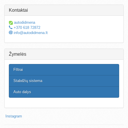
Kontaktai
autodidmena
+370 618 72872
info@autodidmena.lt
Žymelės
FIltrai
Stabdžių sistema
Auto dalys
Instagram