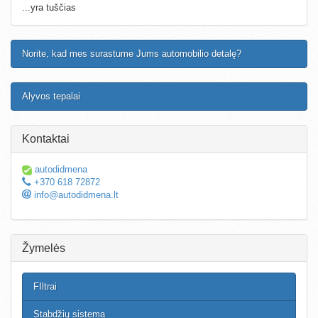
...yra tuščias
Norite, kad mes surastume Jums automobilio detalę?
Alyvos tepalai
Kontaktai
autodidmena
+370 618 72872
info@autodidmena.lt
Žymelės
FIltrai
Stabdžių sistema