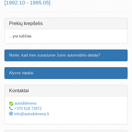
[1992.10 - 1995.05]
Prekių krepšelis
...yra tuščias
Norite, kad mes surastume Jums automobilio detalę?
Alyvos tepalai
Kontaktai
autodidmena
+370 618 72872
info@autodidmena.lt