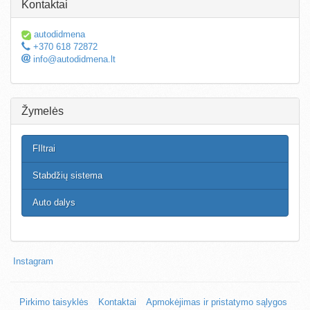
Kontaktai
autodidmena
+370 618 72872
info@autodidmena.lt
Žymelės
FIltrai
Stabdžių sistema
Auto dalys
Instagram
Pirkimo taisyklės
Kontaktai
Apmokėjimas ir pristatymo sąlygos