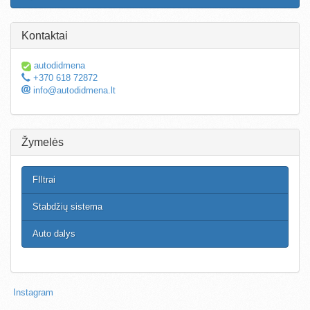
Kontaktai
autodidmena
+370 618 72872
info@autodidmena.lt
Žymelės
FIltrai
Stabdžių sistema
Auto dalys
Instagram