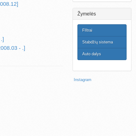
2008.12]
]
Žymelės
]
]
FIltrai
.]
Stabdžių sistema
08.03 - .]
Auto dalys
Instagram