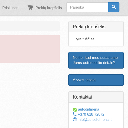
Prisijungti
Prekių krepšelis
Prekių krepšelis
...yra tuščias
Norite, kad mes surastume
Jums automobilio detalę?
Alyvos tepalai
Kontaktai
autodidmena
+370 618 72872
info@autodidmena.lt