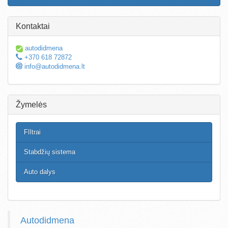
Kontaktai
autodidmena
+370 618 72872
info@autodidmena.lt
Žymelės
FIltrai
Stabdžių sistema
Auto dalys
Autodidmena