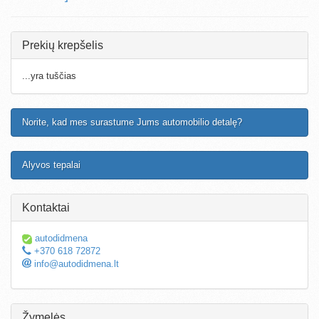
Prekių krepšelis
...yra tuščias
Norite, kad mes surastume Jums automobilio detalę?
Alyvos tepalai
Kontaktai
autodidmena
+370 618 72872
info@autodidmena.lt
Žymelės