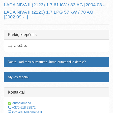
LADA NIVA II (2123) 1.7 61 kW / 83 AG [2004.08 - .]
LADA NIVA II (2123) 1.7 LPG 57 kW / 78 AG
[2002.09 - .]
Prekių krepšelis
...yra tuščias
Norite, kad mes surastume Jums automobilio detalę?
Alyvos tepalai
Kontaktai
autodidmena
+370 618 72872
info@autodidmena.lt