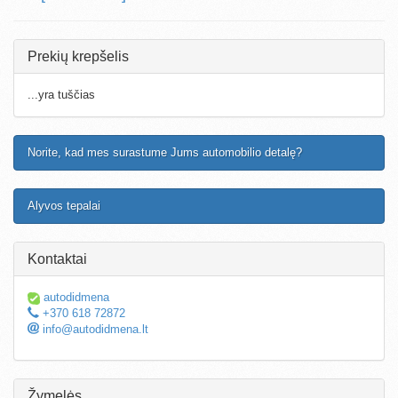
Prekių krepšelis
...yra tuščias
Norite, kad mes surastume Jums automobilio detalę?
Alyvos tepalai
Kontaktai
autodidmena
+370 618 72872
info@autodidmena.lt
Žymelės