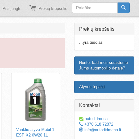
Prisijungti
Prekių krepšelis
Prekių krepšelis
...yra tuščias
Norite, kad mes surastume
Jums automobilio detalę?
Alyvos tepalai
Kontaktai
autodidmena
+370 618 72872
Variklio alyva Mobil 1
info@autodidmena.lt
ESP X2 0W20 1L