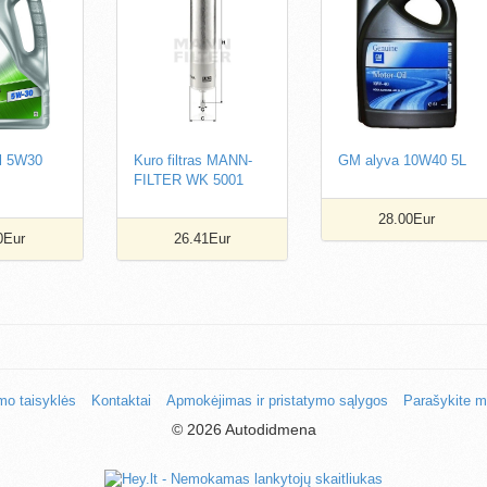
l 5W30
Kuro filtras MANN-
GM alyva 10W40 5L
FILTER WK 5001
28.00Eur
0Eur
26.41Eur
mo taisyklės
Kontaktai
Apmokėjimas ir pristatymo sąlygos
Parašykite 
©
2026 Autodidmena