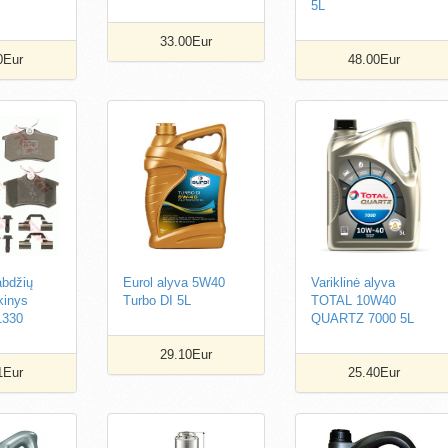
5L
33.00Eur
0Eur
48.00Eur
abdžių
Eurol alyva 5W40
Variklinė alyva
nkinys
Turbo DI 5L
TOTAL 10W40
330
QUARTZ 7000 5L
29.10Eur
1Eur
25.40Eur