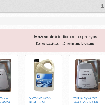
Mažmeninė
ir didmeninė prekyba
Kainos pateiktos mažmeniniams klientams.
yva VW
Alyva GM 5W30
Variklio alyva VW
5545M4
DEXOS2 5L
5W40 GS55505M4