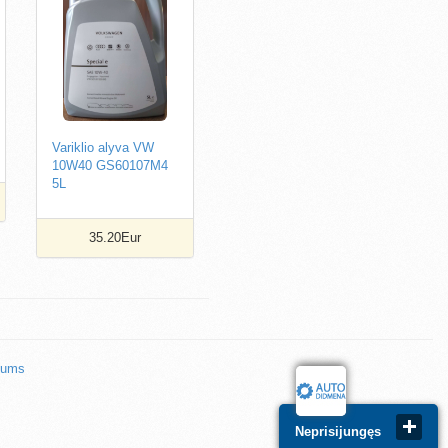
Variklio alyva VW
10W40 GS60107M4
5L
35.20Eur
mums
Neprisijungęs