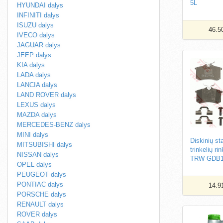
5L
HYUNDAI dalys
INFINITI dalys
ISUZU dalys
46.5
IVECO dalys
JAGUAR dalys
JEEP dalys
KIA dalys
LADA dalys
LANCIA dalys
LAND ROVER dalys
LEXUS dalys
MAZDA dalys
MERCEDES-BENZ dalys
MINI dalys
Diskinių st
MITSUBISHI dalys
trinkelių ri
NISSAN dalys
TRW GDB1
OPEL dalys
PEUGEOT dalys
PONTIAC dalys
14.9
PORSCHE dalys
RENAULT dalys
ROVER dalys