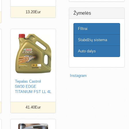
13.20Eur
Žymelės
FIltrai
Stabdžių sistema
Auto dalys
Instagram
Tepalas Castrol
5W30 EDGE
TITANIUM FST LL 4L
41.40Eur