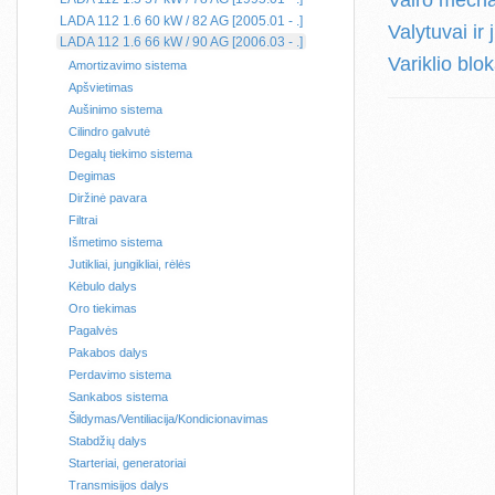
Vairo mech
LADA 112 1.6 60 kW / 82 AG [2005.01 - .]
Valytuvai ir
LADA 112 1.6 66 kW / 90 AG [2006.03 - .]
Variklio blo
Amortizavimo sistema
Apšvietimas
Aušinimo sistema
Cilindro galvutė
Degalų tiekimo sistema
Degimas
Diržinė pavara
Filtrai
Išmetimo sistema
Jutikliai, jungikliai, rėlės
Kėbulo dalys
Oro tiekimas
Pagalvės
Pakabos dalys
Perdavimo sistema
Sankabos sistema
Šildymas/Ventiliacija/Kondicionavimas
Stabdžių dalys
Starteriai, generatoriai
Transmisijos dalys