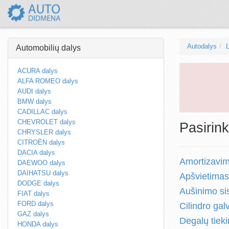
Autodalys
Automobilių dalys
ACURA dalys
ALFA ROMEO dalys
AUDI dalys
BMW dalys
CADILLAC dalys
CHEVROLET dalys
Pasirink
CHRYSLER dalys
CITROËN dalys
DACIA dalys
Amortizavim
DAEWOO dalys
DAIHATSU dalys
Apšvietimas
DODGE dalys
Aušinimo si
FIAT dalys
FORD dalys
Cilindro gal
GAZ dalys
Degalų tiek
HONDA dalys