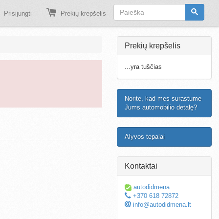
Prisijungti
Prekių krepšelis
Prekių krepšelis
...yra tuščias
Norite, kad mes surastume
Jums automobilio detalę?
Alyvos tepalai
Kontaktai
autodidmena
+370 618 72872
info@autodidmena.lt