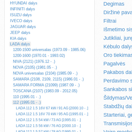
HYUNDAI dalys
Degimas
INFINITI dalys
Diržinė pav
ISUZU dalys
Filtrai
IVECO dalys
JAGUAR dalys
Išmetimo si
JEEP dalys
Jutikliai, jun
KIA dalys
LADA dalys
Kėbulo daly
1200-1500 universalas (1973.09 - 1985.06)
Oro tiekima
1200-1600 (1970.01 - 1993.02)
NIVA (2121) (1976.12 - .)
Pagalvės
NOVA (2105) (1981.05 - .)
Pakabos da
NOVA universalas (2104) (1985.09 - .)
SAMARA (2108, 2109, 2115) (1986.01 - .)
Perdavimo 
SAMARA FORMA (21099) (1987.09 - .)
Sankabos s
TOSCANA (2107) (1983.09 - 2012.05)
110 (1995.01 - .)
Šildymas/Ve
112 (1995.01 - .)
Stabdžių da
LADA 112 1.5 16V 67 kW / 91 AG [2000.10 - .]
LADA 112 1.5 16V 70 kW / 95 AG [1995.01 - .]
Starteriai, g
LADA 112 1.5 54 kW / 73 AG [1995.01 - .]
Transmisijo
LADA 112 1.5 56 kW / 76 AG [2000.10 - .]
LADA 112 1.5 57 kW / 78 AG [1995.01 - .]