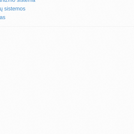
anizmo sistema
 jų sistemos
kas