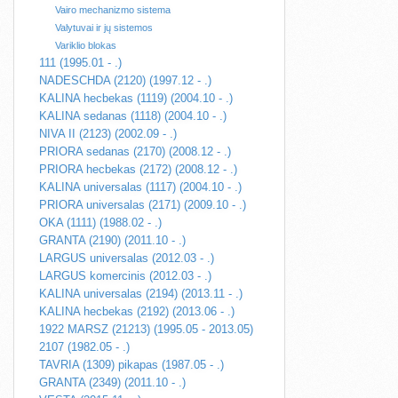
Vairo mechanizmo sistema
Valytuvai ir jų sistemos
Variklio blokas
111 (1995.01 - .)
NADESCHDA (2120) (1997.12 - .)
KALINA hecbekas (1119) (2004.10 - .)
KALINA sedanas (1118) (2004.10 - .)
NIVA II (2123) (2002.09 - .)
PRIORA sedanas (2170) (2008.12 - .)
PRIORA hecbekas (2172) (2008.12 - .)
KALINA universalas (1117) (2004.10 - .)
PRIORA universalas (2171) (2009.10 - .)
OKA (1111) (1988.02 - .)
GRANTA (2190) (2011.10 - .)
LARGUS universalas (2012.03 - .)
LARGUS komercinis (2012.03 - .)
KALINA universalas (2194) (2013.11 - .)
KALINA hecbekas (2192) (2013.06 - .)
1922 MARSZ (21213) (1995.05 - 2013.05)
2107 (1982.05 - .)
TAVRIA (1309) pikapas (1987.05 - .)
GRANTA (2349) (2011.10 - .)