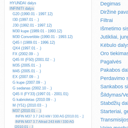
HYUNDAI dalys
Degimas
INFINITI dalys
Diržinė pav
G20 (1990.01 - 1997.12)
I30 (1997.01 - .)
Filtrai
J30 (1992.01 - 1997.12)
Išmetimo si
M30 kupe (1989.01 - 1993.12)
Jutikliai, jun
M30 Convertible (1990.01 - 1993.12)
Q45 I (1989.01 - 1996.12)
Kėbulo daly
QX4 (1997.01 - .)
Oro tiekima
FX (2002.09 - .)
Q45 III (F50) (2001.02 - .)
Pagalvės
M35 (2005.01 - .)
Pakabos da
M45 (2005.01 - .)
EX (2007.09 - .)
Perdavimo 
G kupe (2007.09 - .)
Sankabos s
G sedanas (2002.10 - .)
Q45 II (FY33) (1997.01 - 2001.01)
Šildymas/Ve
G kabrioletas (2010.09 - .)
Stabdžių da
M (Y51) (2010.03 - .)
M37 (2010.01 - .)
Starteriai, g
INFIN M37 3.7 243 kW / 330 AG [2010.01 - .]
Transmisijo
INFIN M37 3.7 Allrad 243 kW / 330 AG
[2010.01 - .]