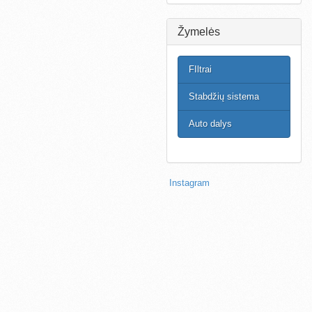
Žymelės
FIltrai
Stabdžių sistema
Auto dalys
Instagram