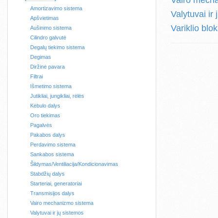
Vairo mech
Amortizavimo sistema
Valytuvai ir
Apšvietimas
Variklio blo
Aušinimo sistema
Cilindro galvutė
Degalų tiekimo sistema
Degimas
Diržinė pavara
Filtrai
Išmetimo sistema
Jutikliai, jungikliai, rėlės
Kėbulo dalys
Oro tiekimas
Pagalvės
Pakabos dalys
Perdavimo sistema
Sankabos sistema
Šildymas/Ventiliacija/Kondicionavimas
Stabdžių dalys
Starteriai, generatoriai
Transmisijos dalys
Vairo mechanizmo sistema
Valytuvai ir jų sistemos