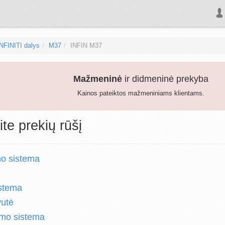
INFINITI dalys
M37
INFIN M37
Mažmeninė
ir didmeninė prekyba
Kainos pateiktos mažmeniniams klientams.
ite prekių rūšį
o sistema
stema
vutė
imo sistema