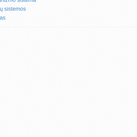
anizmo sistema
 jų sistemos
kas