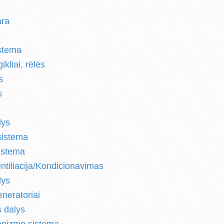
ara
stema
gikliai, rėlės
s
s
lys
sistema
istema
ntiliacija/Kondicionavimas
lys
eneratoriai
s dalys