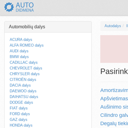
Autodalys
Automobilių dalys
ACURA dalys
ALFA ROMEO dalys
AUDI dalys
BMW dalys
CADILLAC dalys
CHEVROLET dalys
Pasirink
CHRYSLER dalys
CITROËN dalys
DACIA dalys
Amortizavim
DAEWOO dalys
DAIHATSU dalys
Apšvietimas
DODGE dalys
Aušinimo si
FIAT dalys
FORD dalys
Cilindro gal
GAZ dalys
Degalų tiek
HONDA dalys