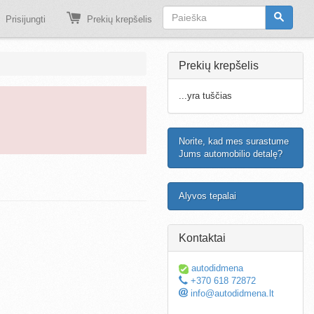
Prisijungti
Prekių krepšelis
Prekių krepšelis
...yra tuščias
Norite, kad mes surastume
Jums automobilio detalę?
Alyvos tepalai
Kontaktai
autodidmena
+370 618 72872
info@autodidmena.lt