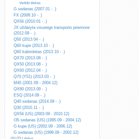
Variklio blokas
G sedanas (2007.01 - .)
FX (2008.10 - .)
QX56 (2010.01 - .)
JX uždaryta visureige transporto priemone
(2012.09 - .)
Q50 (2013.04 - .)
Q60 kupe (2013.10 - .)
Q60 kabrioletas (2013.10 - .)
QX70 (2013.08 - .)
QX50 (2013.08 - .)
QX60 (2012.04 - .)
Q70 (Y51) (2013.03 - .)
M45 (2001.09 - 2004.12)
QX80 (2013.09 - .)
ESQ (2014.09 - .)
Q40 sedanas (2014.09 - .)
Q30 (2015.11 - .)
QX56 (US) (2003.09 - 2010.12)
I35 sedanas (US) (1995.09 - 2004.12)
G kupe (US) (2002.09 - 2006.12)
G sedanas (US) (1998.09 - 2002.12)
ISUZU dalys