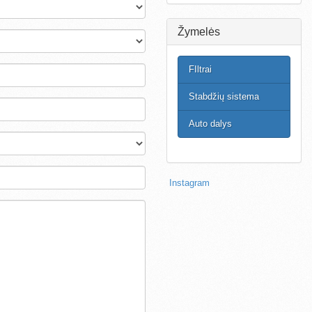
Žymelės
FIltrai
Stabdžių sistema
Auto dalys
Instagram