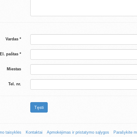
Vardas *
El. paštas *
Miestas
Tel. nr.
Tęsti
mo taisyklės
Kontaktai
Apmokėjimas ir pristatymo sąlygos
Parašykite 