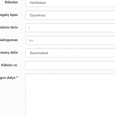
Kėbulas
egalų tipas
rbinis tūris
Galingumas
avarų dėžė
Kėbulo nr.
ngos dalys *