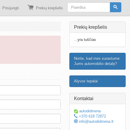
Prisijungti
Prekių krepšelis
Prekių krepšelis
...yra tuščias
Norite, kad mes surastume
Jums automobilio detalę?
Alyvos tepalai
Kontaktai
autodidmena
+370 618 72872
info@autodidmena.lt