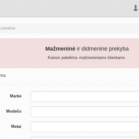
Kontaktai
Mažmeninė
ir didmeninė prekyba
Kainos pateiktos mažmeniniams klientams.
ums
Markė
Modelis
Metai