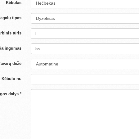
Kėbulas
egalų tipas
rbinis tūris
Galingumas
avarų dėžė
Kėbulo nr.
ngos dalys *