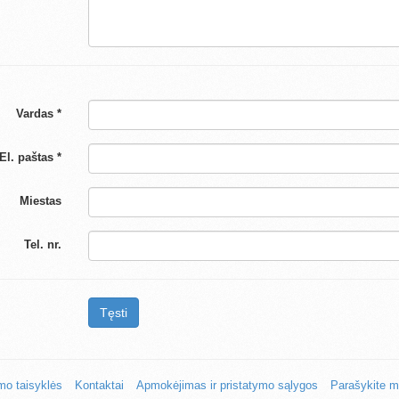
Vardas *
El. paštas *
Miestas
Tel. nr.
Tęsti
mo taisyklės
Kontaktai
Apmokėjimas ir pristatymo sąlygos
Parašykite 