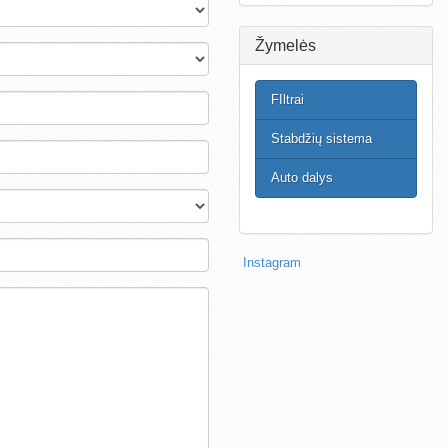
Žymelės
FIltrai
Stabdžių sistema
Auto dalys
Instagram