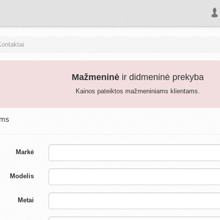
Kontaktai
Mažmeninė
ir didmeninė prekyba
Kainos pateiktos mažmeniniams klientams.
ums
Markė
Modelis
Metai