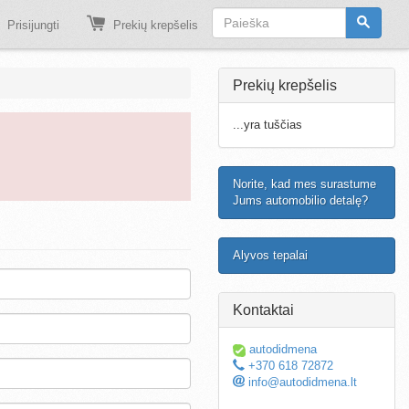
Prisijungti
Prekių krepšelis
Prekių krepšelis
...yra tuščias
Norite, kad mes surastume
Jums automobilio detalę?
Alyvos tepalai
Kontaktai
autodidmena
+370 618 72872
info@autodidmena.lt