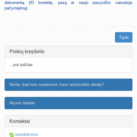
dokumentą (ID koretėlę, pasą ar naujo pavyzdžio vairuotojo
pažymėjimą).
Tęsti
Prekių krepšelis
...yra tuščias
Norite, kad mes surastume Jums automobilio detalę?
Alyvos tepalai
Kontaktai
autodidmena