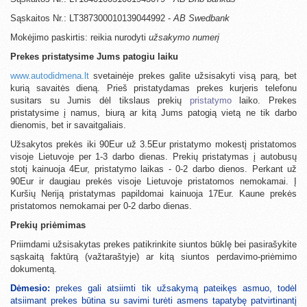
Sąskaitos Nr.: LT387300010139044992 -
AB Swedbank
Mokėjimo paskirtis: reikia nurodyti
užsakymo numerį
Prekes pristatysime Jums patogiu laiku
www.autodidmena.lt
svetainėje prekes galite užsisakyti visą parą, bet
kurią savaitės dieną. Prieš pristatydamas prekes kurjeris telefonu
susitars su Jumis dėl tikslaus prekių
pristatymo
laiko. Prekes
pristatysime į namus, biurą ar kitą Jums patogią vietą ne tik darbo
dienomis, bet ir savaitgaliais.
Užsakytos prekės iki 90Eur už 3.5Eur pristatymo mokestį pristatomos
visoje Lietuvoje per 1-3 darbo dienas. Prekių pristatymas į autobusų
stotį kainuoja 4Eur, pristatymo laikas - 0-2 darbo dienos. Perkant už
90Eur ir daugiau prekės visoje Lietuvoje pristatomos nemokamai. Į
Kuršių Neriją pristatymas papildomai kainuoja 17Eur. Kaune prekės
pristatomos nemokamai per 0-2 darbo dienas.
Prekių priėmimas
Priimdami užsisakytas prekes patikrinkite siuntos būklę bei pasirašykite
sąskaitą faktūrą (važtaraštyje) ar kitą siuntos perdavimo-priėmimo
dokumentą.
Dėmesio:
prekes gali atsiimti tik užsakymą pateikęs asmuo, todėl
atsiimant prekes būtina su savimi turėti asmens tapatybę patvirtinantį