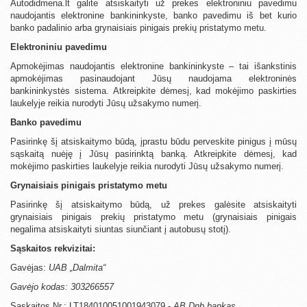
Autodidmena.lt galite atsiskaityti už prekes elektroniniu pavedimu
naudojantis elektronine bankininkyste, banko pavedimu iš bet kurio
banko padalinio arba grynaisiais pinigais prekių pristatymo metu.
Elektroniniu pavedimu
Apmokėjimas naudojantis elektronine bankininkyste – tai išankstinis
apmokėjimas pasinaudojant Jūsų naudojama elektroninės
bankininkystės sistema. Atkreipkite dėmesį, kad mokėjimo paskirties
laukelyje reikia nurodyti Jūsų užsakymo numerį.
Banko pavedimu
Pasirinkę šį atsiskaitymo būdą, įprastu būdu perveskite pinigus į mūsų
sąskaitą nuėję į Jūsų pasirinktą banką. Atkreipkite dėmesį, kad
mokėjimo paskirties laukelyje reikia nurodyti Jūsų užsakymo numerį.
Grynaisiais pinigais pristatymo metu
Pasirinkę šį atsiskaitymo būdą, už prekes galėsite atsiskaityti
grynaisiais pinigais prekių pristatymo metu (grynaisiais pinigais
negalima atsiskaityti siuntas siunčiant į autobusų stotį).
Sąskaitos rekvizitai:
Gavėjas:
UAB „Dalmita“
Gavėjo kodas: 303266557
Sąskaitos Nr.: LT184010051001943079 -
AB Dnb bankas