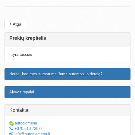
Atgal
Prekių krepšelis
...yra tuščias
Norite, kad mes surastume Jums automobilio detalę?
Alyvos tepalai
Kontaktai
autodidmena
+370 618 72872
info@autodidmena.lt