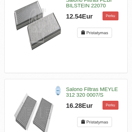
Salono Filtras FEBI
BILSTEIN 22070
12.54Eur
Perku
Pristatymas
Salono Filtras MEYLE
312 320 0007/S
16.28Eur
Perku
Pristatymas