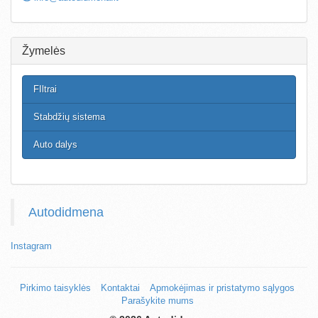
Žymelės
FIltrai
Stabdžių sistema
Auto dalys
Autodidmena
Instagram
Pirkimo taisyklės
Kontaktai
Apmokėjimas ir pristatymo sąlygos
Parašykite mums