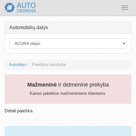
Toggle
naviga
Automobilių dalys
Autodalys
Paieškos rezultatai
Mažmeninė
ir didmeninė prekyba
Kainos pateiktos mažmeniniams klientams.
Detali paieška