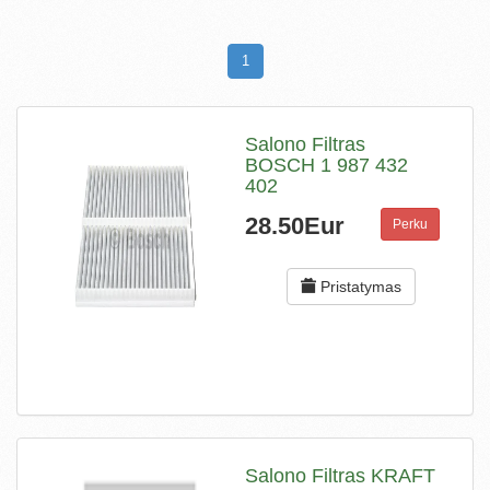
1
Salono Filtras
BOSCH 1 987 432
402
28.50Eur
Perku
Pristatymas
Salono Filtras KRAFT