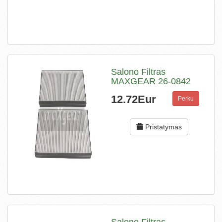
Salono Filtras
MAXGEAR 26-0842
12.72Eur
Perku
Pristatymas