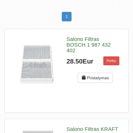
1
Salono Filtras
BOSCH 1 987 432
402
28.50Eur
Perku
Pristatymas
Salono Filtras KRAFT