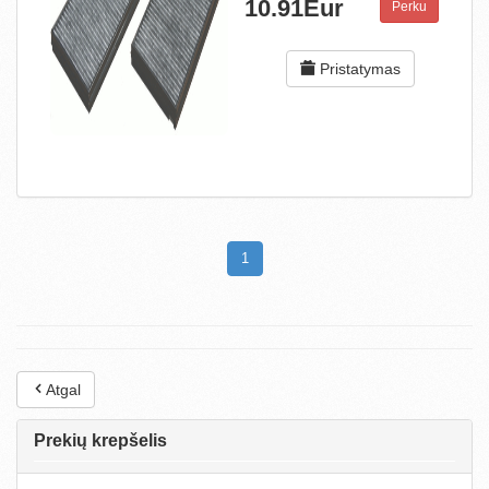
10.91Eur
Perku
Pristatymas
1
Atgal
Prekių krepšelis