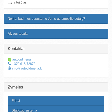
...yra tuščias
Norite, kad mes surastume Jums automobilio detalę?
Alyvos tepalai
Kontaktai
autodidmena
+370 618 72872
info@autodidmena.lt
Žymelės
FIltrai
Stabdžių sistema