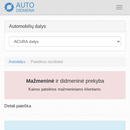
Toggle
naviga
Automobilių dalys
Autodalys
Paieškos rezultatai
Mažmeninė
ir didmeninė prekyba
Kainos pateiktos mažmeniniams klientams.
Detali paieška