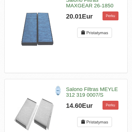
Salono Filtras
MAXGEAR 26-1850
20.01Eur
Perku
Pristatymas
Salono Filtras MEYLE
312 319 0007/S
14.60Eur
Perku
Pristatymas