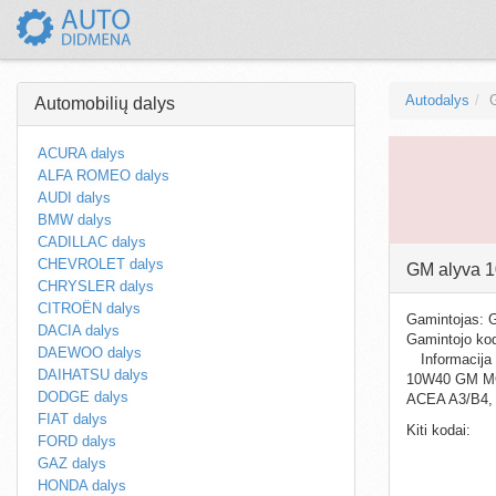
Autodalys
Automobilių dalys
ACURA dalys
ALFA ROMEO dalys
AUDI dalys
BMW dalys
CADILLAC dalys
CHEVROLET dalys
GM alyva 
CHRYSLER dalys
CITROËN dalys
Gamintojas:
DACIA dalys
Gamintojo ko
DAEWOO dalys
Informacija
DAIHATSU dalys
10W40 GM M
DODGE dalys
ACEA A3/B4,
FIAT dalys
Kiti kodai:
FORD dalys
GAZ dalys
HONDA dalys