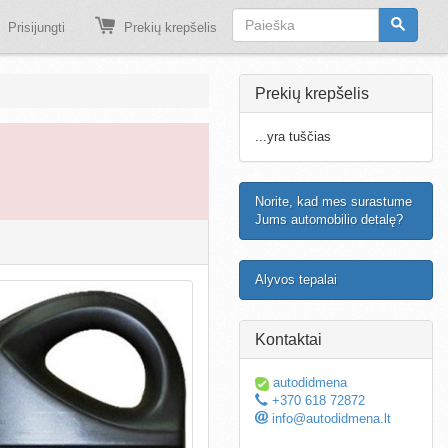
Prisijungti
Prekių krepšelis
Prekių krepšelis
...yra tuščias
Norite, kad mes surastume
Jums automobilio detalę?
Alyvos tepalai
Kontaktai
autodidmena
+370 618 72872
info@autodidmena.lt