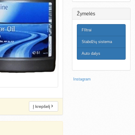
Žymelės
FIltrai
Stabdžių sistema
Auto dalys
Instagram
Į krepšelį