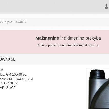
GM alyva 10W40 5L
Mažmeninė
ir didmeninė prekyba
Kainos pateiktos mažmeniniams klientams.
10W40 5L
 GM
das: GM 10W40 5L
 apie GM 10W40 5L GM
OTOROIL 5L
 API SL/CF