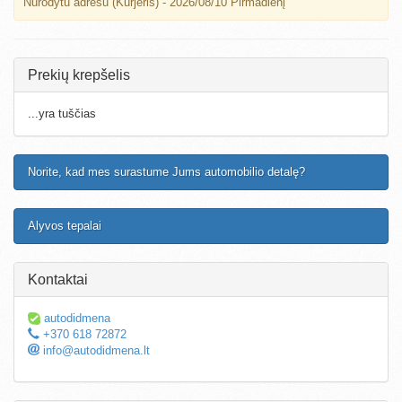
Nurodytu adresu (Kurjeris) - 2026/08/10 Pirmadienį
Prekių krepšelis
...yra tuščias
Norite, kad mes surastume Jums automobilio detalę?
Alyvos tepalai
Kontaktai
autodidmena
+370 618 72872
info@autodidmena.lt