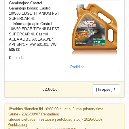
Gamintojas: Castrol
Gamintojo kodas: Castrol
10W60 EDGE TITANIUM FST
SUPERCAR 4L
Informacija apie Castrol
10W60 EDGE TITANIUM FST
SUPERCAR 4L Castrol
ACEA A3/B3, ACEA A3/B4,
API SN/CF, VW 501.01, VW
505.00
Kiti kodai:
Padidinti
52.80Eur
Į krepšelį
Užsakius šiandien iki 16:00:00 siuntinį Jums pristatysime:
Kaune - 2026/08/07 Pentadienį
Kituose Lietuvos miestuose į autobusų stotį - 2026/08/07
Penktadienį