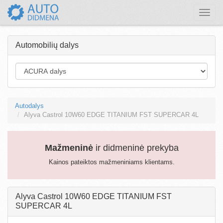
Toggle
naviga
Automobilių dalys
Autodalys
Alyva Castrol 10W60 EDGE TITANIUM FST SUPERCAR 4L
Mažmeninė
ir didmeninė prekyba
Kainos pateiktos mažmeniniams klientams.
Alyva Castrol 10W60 EDGE TITANIUM FST
SUPERCAR 4L