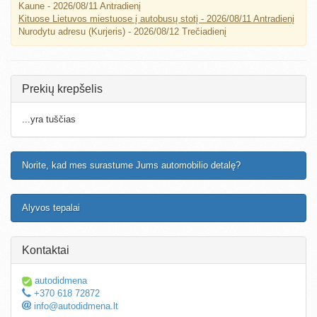
Kaune - 2026/08/11 Antradienį
Kituose Lietuvos miestuose į autobusų stotį - 2026/08/11 Antradienį
Nurodytu adresu (Kurjeris) - 2026/08/12 Trečiadienį
Prekių krepšelis
...yra tuščias
Norite, kad mes surastume Jums automobilio detalę?
Alyvos tepalai
Kontaktai
autodidmena
+370 618 72872
info@autodidmena.lt