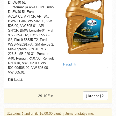
DI 5W40 5L
Informacija apie Eurol Turbo
DI 5W40 5L Eurol
ACEA C3, API CF, API SN,
BMW LL-04, VW 502.00, VW
505.00, VW 505.01, API
SN/CF, BMW Longlife-04, Fiat
9.55535-GH2, Fiat 9.55535-
S2, Fiat 9.55535-T2, Ford
WSS-M2C917-A, GM dexos 2,
MB-Approval 229.31, MB
226.5, MB 229.31, Porsche
A40, Renault RN0700, Renault
RN0710, VW 502.00, VW
Padidinti
502.00/505.00, VW 505.00,
VW 505.01
Kiti kodai:
29.10Eur
Į krepšelį
Užsakius šiandien iki 16:00:00 siuntinį Jums pristatysime: