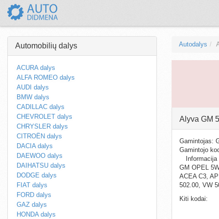
Autodalys
Automobilių dalys
ACURA dalys
ALFA ROMEO dalys
AUDI dalys
BMW dalys
CADILLAC dalys
CHEVROLET dalys
Alyva GM 
CHRYSLER dalys
CITROËN dalys
Gamintojas:
DACIA dalys
Gamintojo k
DAEWOO dalys
Informacija
DAIHATSU dalys
GM OPEL 5W30
DODGE dalys
ACEA C3, API
FIAT dalys
502.00, VW 5
FORD dalys
Kiti kodai:
GAZ dalys
HONDA dalys