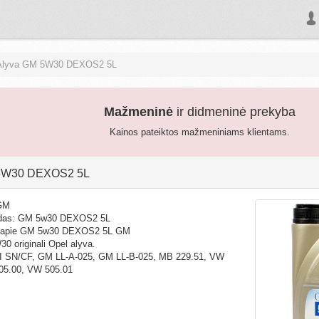
Alyva GM 5W30 DEXOS2 5L
Mažmeninė
ir didmeninė prekyba
Kainos pateiktos mažmeniniams klientams.
5W30 DEXOS2 5L
 GM
odas: GM 5w30 DEXOS2 5L
 apie GM 5w30 DEXOS2 5L GM
 originali Opel alyva.
 SN/CF, GM LL-A-025, GM LL-B-025, MB 229.51, VW
05.00, VW 505.01