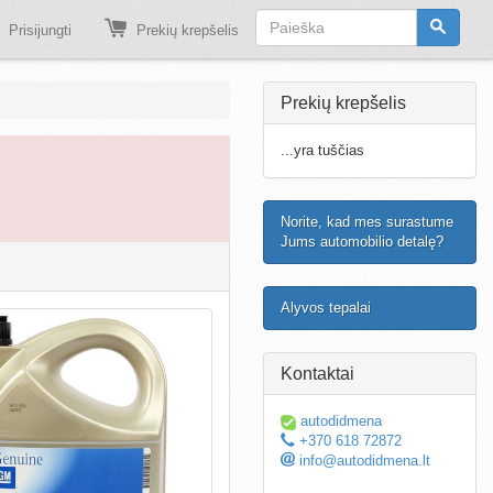
Prisijungti
Prekių krepšelis
Prekių krepšelis
...yra tuščias
Norite, kad mes surastume
Jums automobilio detalę?
Alyvos tepalai
Kontaktai
autodidmena
+370 618 72872
info@autodidmena.lt