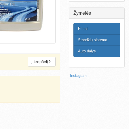
Žymelės
FIltrai
Stabdžių sistema
Auto dalys
Į krepšelį
Instagram