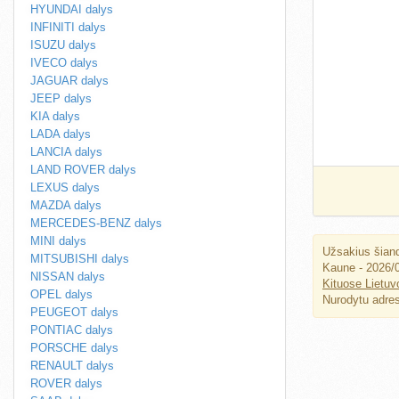
HYUNDAI dalys
INFINITI dalys
ISUZU dalys
IVECO dalys
JAGUAR dalys
JEEP dalys
KIA dalys
LADA dalys
LANCIA dalys
LAND ROVER dalys
LEXUS dalys
MAZDA dalys
MERCEDES-BENZ dalys
MINI dalys
Užsakius šiand
MITSUBISHI dalys
Kaune - 2026/0
NISSAN dalys
Kituose Lietuv
OPEL dalys
Nurodytu adresu
PEUGEOT dalys
PONTIAC dalys
PORSCHE dalys
RENAULT dalys
ROVER dalys