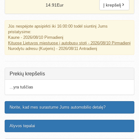
14.91Eur
Į krepšelį
Jūs nespėjote apsipirkti iki 16:00:00 todėl siuntinį Jums
pristatysime:
Kaune - 2026/08/10 Pirmadienį
Kituose Lietuvos miestuose į autobusų stotį - 2026/08/10 Pirmadienį
Nurodytu adresu (Kurjeris) - 2026/08/11 Antradienį
Prekių krepšelis
...yra tuščias
Norite, kad mes surastume Jums automobilio detalę?
Alyvos tepalai