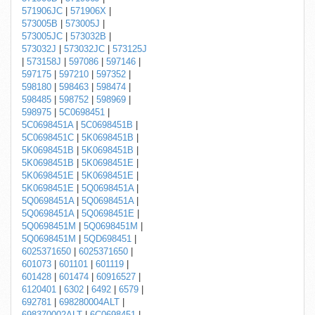
571906JC
|
571906X
|
573005B
|
573005J
|
573005JC
|
573032B
|
573032J
|
573032JC
|
573125J
|
573158J
|
597086
|
597146
|
597175
|
597210
|
597352
|
598180
|
598463
|
598474
|
598485
|
598752
|
598969
|
598975
|
5C0698451
|
5C0698451A
|
5C0698451B
|
5C0698451C
|
5K0698451B
|
5K0698451B
|
5K0698451B
|
5K0698451B
|
5K0698451E
|
5K0698451E
|
5K0698451E
|
5K0698451E
|
5Q0698451A
|
5Q0698451A
|
5Q0698451A
|
5Q0698451A
|
5Q0698451E
|
5Q0698451M
|
5Q0698451M
|
5Q0698451M
|
5QD698451
|
6025371650
|
6025371650
|
601073
|
601101
|
601119
|
601428
|
601474
|
60916527
|
6120401
|
6302
|
6492
|
6579
|
692781
|
698280004ALT
|
698370002ALT
|
6C0698451
|