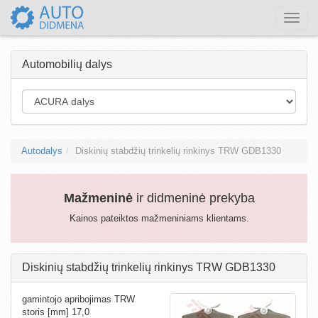
Toggle
naviga
Automobilių dalys
Autodalys
Diskinių stabdžių trinkelių rinkinys TRW GDB1330
Mažmeninė
ir didmeninė prekyba
Kainos pateiktos mažmeniniams klientams.
Diskinių stabdžių trinkelių rinkinys TRW GDB1330
gamintojo apribojimas TRW
storis [mm] 17,0