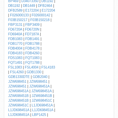
BP469
|
D34073350
|
DB1192
|
DB1192
|
DB1449
|
DFB2464
|
DFB2589
|
E172204
|
E172204
|
F026000133
|
F026000142
|
F03B150217
|
F03B150218
|
FBP3131
|
FBP3409
|
FD6720A
|
FD6720N
|
FD6940A
|
FD7187A
|
FDB1083
|
FDB1491
|
FDB1770
|
FDB1788
|
FDB4004
|
FDB4178
|
FDB4183
|
FDB4260
|
FDS1083
|
FQT1083
|
FQT1491
|
FQT1788
|
FSL1083
|
FSL4004
|
FSL4183
|
FSL4260
|
GDB1330
|
GDB1330DTE
|
GDB2040
|
JZW698451
|
JZW698451
|
JZW698451
|
JZW698451A
|
JZW698451A
|
JZW698451A
|
JZW698451B
|
JZW698451B
|
JZW698451B
|
JZW698451C
|
JZW698451C
|
L1JD698451A
|
L1JD698451A
|
L1JD698451A
|
L1JD698451A
|
LBP1425
|