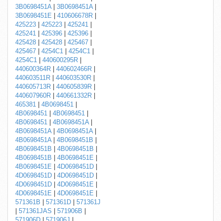
3B0698451A
|
3B0698451A
|
3B0698451E
|
410606678R
|
425223
|
425223
|
425241
|
425241
|
425396
|
425396
|
425428
|
425428
|
425467
|
425467
|
4254C1
|
4254C1
|
4254C1
|
440600295R
|
440600364R
|
440602466R
|
440603511R
|
440603530R
|
440605713R
|
440605839R
|
440607960R
|
440661332R
|
465381
|
4B0698451
|
4B0698451
|
4B0698451
|
4B0698451
|
4B0698451A
|
4B0698451A
|
4B0698451A
|
4B0698451A
|
4B0698451B
|
4B0698451B
|
4B0698451B
|
4B0698451B
|
4B0698451E
|
4B0698451E
|
4D0698451D
|
4D0698451D
|
4D0698451D
|
4D0698451D
|
4D0698451E
|
4D0698451E
|
4D0698451E
|
571361B
|
571361D
|
571361J
|
571361JAS
|
571906B
|
571906D
|
571906J
|