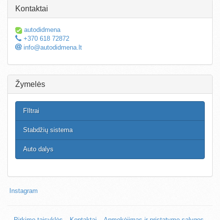
Kontaktai
autodidmena
+370 618 72872
info@autodidmena.lt
Žymelės
FIltrai
Stabdžių sistema
Auto dalys
Instagram
Pirkimo taisyklės
Kontaktai
Apmokėjimas ir pristatymo sąlygos