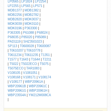
LP0565
|
LP1824
|
LP2254
|
LP2255
|
LP565
|
LP571
|
MDB1377
|
MDB1382
|
MDB2256
|
MDB2782
|
MDB2820
|
MDK0037
|
MDK0039
|
MDK0110
|
MDK0196
|
P363300
|
P363305
|
P61088
|
P68024
|
P68035
|
P85020
|
P85089
|
PAD1119
|
SHZ3501023
|
SP113
|
T0600028
|
T0600087
|
T0610207
|
T0610778
|
T0611234
|
T0611235
|
T1351
|
T1577
|
T1643
|
T1644
|
T2211
|
T5022
|
T5022ECO
|
T5075
|
T5075ECO
|
TAR1083
|
V108105
|
V1081051
|
V108168
|
V108171
|
V108174
|
V108177
|
WBP20961A
|
WBP20961B
|
WBP20961C
|
WBP20961G
|
WBP20961H
|
WBP23554A
|
YM212M008CA
|