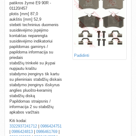
patikros žymė E9 90R -
01120/457
plotis [mm] 87,0
aukštis [mm] 52,9
stebėti techninius duomenis
susidėvėjimo įspėjimo
kontaktas neparengta
susidėvėjimo indikatoriui
papildomas gaminys /
papildoma informacija su
Padidinti
priedais
stabdžių trinkelė su įkypai
nupjautu kraštu
stabdymo įrenginys tik kartu
su plieniniais stabdžių diskais
stabdymo įrenginys išskyrus
anglies pluošto-keraminį
stabdžių diską
Papildomas straipsnis /
informacija 2 su stabdžių
apkabos varžtais
Kiti kodai:
3322937241712
|
0986424751
|
0986424813
|
0986461769
|