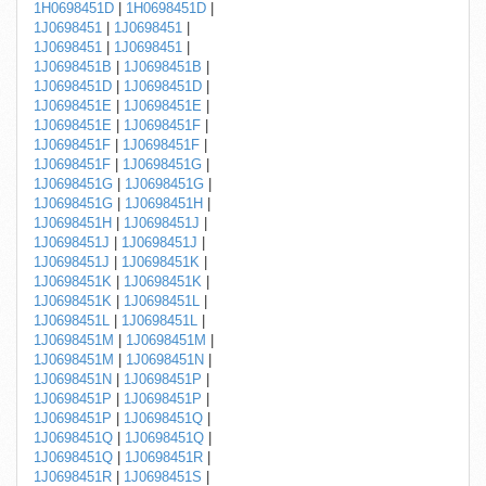
1H0698451D
|
1H0698451D
|
1J0698451
|
1J0698451
|
1J0698451
|
1J0698451
|
1J0698451B
|
1J0698451B
|
1J0698451D
|
1J0698451D
|
1J0698451E
|
1J0698451E
|
1J0698451E
|
1J0698451F
|
1J0698451F
|
1J0698451F
|
1J0698451F
|
1J0698451G
|
1J0698451G
|
1J0698451G
|
1J0698451G
|
1J0698451H
|
1J0698451H
|
1J0698451J
|
1J0698451J
|
1J0698451J
|
1J0698451J
|
1J0698451K
|
1J0698451K
|
1J0698451K
|
1J0698451K
|
1J0698451L
|
1J0698451L
|
1J0698451L
|
1J0698451M
|
1J0698451M
|
1J0698451M
|
1J0698451N
|
1J0698451N
|
1J0698451P
|
1J0698451P
|
1J0698451P
|
1J0698451P
|
1J0698451Q
|
1J0698451Q
|
1J0698451Q
|
1J0698451Q
|
1J0698451R
|
1J0698451R
|
1J0698451S
|