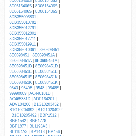
8D0615405S
|
8D0615405S
|
8D0615406S
|
8D0615406S
|
8D0615406S
|
8D0615406S
|
8DB355006831
|
8DB355010781
|
8DB355012791
|
8DB355012801
|
8DB355017711
|
8DB355019911
|
8DB355010361
|
8E0698451
|
8E0698451
|
8E0698451A
|
8E0698451A
|
8E0698451A
|
8E0698451D
|
8E0698451D
|
8E0698451E
|
8E0698451E
|
8E0698451E
|
8E0698451K
|
8E0698451K
|
8E0698451K
|
9540
|
9540E
|
9548
|
9548E
|
99990009
|
AC448181D
|
AC465381D
|
ADR164201
|
ADV184206
|
B1G10203452
|
B1G10204892
|
B1G10204922
|
B1G10205492
|
BBP1512
|
BBP1542
|
BBP1778
|
BBP1877
|
BL1193A3
|
BL1194A3
|
BP1418
|
BP456
|