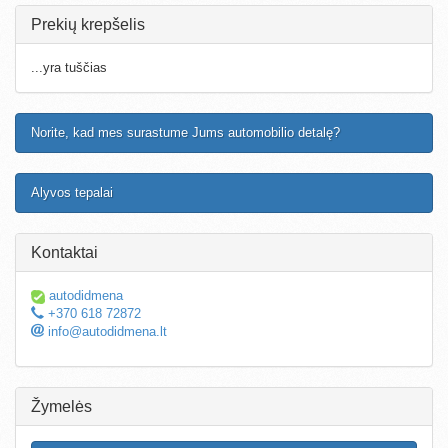
Prekių krepšelis
...yra tuščias
Norite, kad mes surastume Jums automobilio detalę?
Alyvos tepalai
Kontaktai
autodidmena
+370 618 72872
info@autodidmena.lt
Žymelės