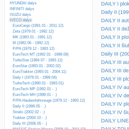
HYUNDAI dalys
DAILY I plo
INFINITI dalys
Daily II (199
ISUZU dalys
DAILY II au
IVECO dalys
EuroCargo (1991.01 - 2011.12)
DAILY II de
Zeta (1979.01 - 1992.12)
DAILY II plo
MK (1983.01 - 1991.12)
M (1982.06 - 1992.12)
DAILY II šiu
P/PA (1979.12 - 1993.12)
Daily III (20
EuroTech MT (1992.01 - 1998.08)
TurboStar (1984.07 - 1993.12)
DAILY III a
EuroStar (1993.01 - 2002.02)
DAILY III de
EuroTrakker (1993.01 - 2004.11)
Daily I (1978.01 - 1999.04)
DAILY III pl
TurboTech (1990.01 - 1993.01)
DAILY IV au
EuroTech MP (1992.01 - .)
EuroTech MH (1998.01 - .)
DAILY IV de
P/PA-Haubenfahrzeuge (1979.12 - 1993.12)
DAILY IV pl
Daily II (1999.05 - .)
DAILY IV ši
Stralis (2002.02 - .)
Trakker (2004.10 - .)
DAILY LINE 
Daily III (2006.05 - .)