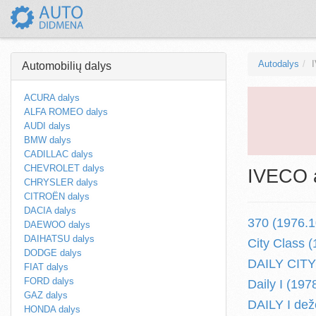
Autodalys
Automobilių dalys
ACURA dalys
ALFA ROMEO dalys
AUDI dalys
BMW dalys
CADILLAC dalys
CHEVROLET dalys
IVECO a
CHRYSLER dalys
CITROËN dalys
DACIA dalys
370 (1976.1
DAEWOO dalys
DAIHATSU dalys
City Class (
DODGE dalys
DAILY CITYS
FIAT dalys
FORD dalys
Daily I (197
GAZ dalys
DAILY I dež
HONDA dalys