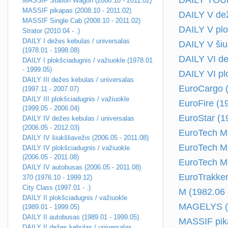
DAILY TOUR
MASSIF Station Wagon (2008.10 - 2011.02)
MASSIF pikapas (2008.10 - 2011.02)
DAILY V dež
MASSIF Single Cab (2008.10 - 2011.02)
DAILY V plo
Strator (2010.04 - .)
DAILY I dežes kebulas / universalas
DAILY V šiu
(1978.01 - 1998.08)
DAILY VI dež
DAILY I plokšciadugnis / važiuokle (1978.01
- 1999.05)
DAILY VI plo
DAILY III dežes kebulas / universalas
EuroCargo (
(1997.11 - 2007.07)
DAILY III plokšciadugnis / važiuokle
EuroFire (19
(1999.05 - 2006.04)
EuroStar (1
DAILY IV dežes kebulas / universalas
(2006.05 - 2012.03)
EuroTech MH
DAILY IV šiukšliavežis (2006.05 - 2011.08)
EuroTech MP
DAILY IV plokšciadugnis / važiuokle
(2006.05 - 2011.08)
EuroTech MT
DAILY IV autobusas (2006.05 - 2011.08)
EuroTrakker
370 (1976.10 - 1999.12)
City Class (1997.01 - .)
M (1982.06 
DAILY II plokšciadugnis / važiuokle
MAGELYS (2
(1989.01 - 1999.05)
DAILY II autobusas (1989.01 - 1999.05)
MASSIF pika
DAILY II dežes kebulas / universalas