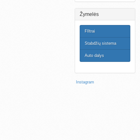
Žymelės
FIltrai
Stabdžių sistema
Auto dalys
Instagram