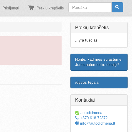
Prisijungti
Prekių krepšelis
Prekių krepšelis
...yra tuščias
Norite, kad mes surastume
Jums automobilio detalę?
Alyvos tepalai
Kontaktai
autodidmena
+370 618 72872
info@autodidmena.lt