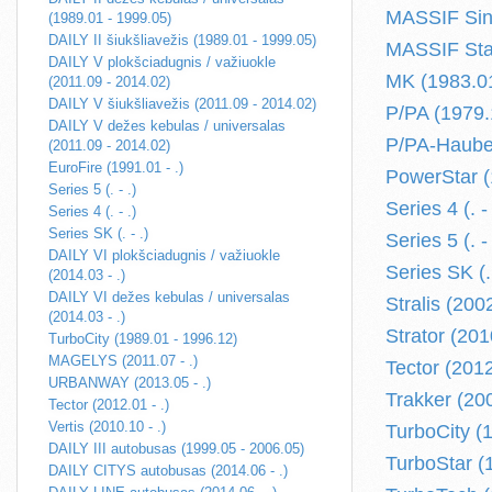
MASSIF Sing
(1989.01 - 1999.05)
DAILY II šiukšliavežis (1989.01 - 1999.05)
MASSIF Stat
DAILY V plokšciadugnis / važiuokle
MK (1983.01
(2011.09 - 2014.02)
DAILY V šiukšliavežis (2011.09 - 2014.02)
P/PA (1979.
DAILY V dežes kebulas / universalas
P/PA-Hauben
(2011.09 - 2014.02)
EuroFire (1991.01 - .)
PowerStar (
Series 5 (. - .)
Series 4 (. - 
Series 4 (. - .)
Series SK (. - .)
Series 5 (. - 
DAILY VI plokšciadugnis / važiuokle
Series SK (. 
(2014.03 - .)
DAILY VI dežes kebulas / universalas
Stralis (2002
(2014.03 - .)
Strator (201
TurboCity (1989.01 - 1996.12)
MAGELYS (2011.07 - .)
Tector (2012
URBANWAY (2013.05 - .)
Trakker (200
Tector (2012.01 - .)
Vertis (2010.10 - .)
TurboCity (
DAILY III autobusas (1999.05 - 2006.05)
TurboStar (
DAILY CITYS autobusas (2014.06 - .)