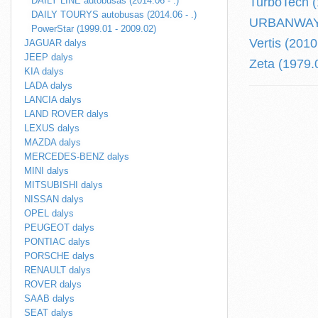
DAILY LINE autobusas (2014.06 - .)
TurboTech (
DAILY TOURYS autobusas (2014.06 - .)
URBANWAY (
PowerStar (1999.01 - 2009.02)
Vertis (2010.
JAGUAR dalys
JEEP dalys
Zeta (1979.
KIA dalys
LADA dalys
LANCIA dalys
LAND ROVER dalys
LEXUS dalys
MAZDA dalys
MERCEDES-BENZ dalys
MINI dalys
MITSUBISHI dalys
NISSAN dalys
OPEL dalys
PEUGEOT dalys
PONTIAC dalys
PORSCHE dalys
RENAULT dalys
ROVER dalys
SAAB dalys
SEAT dalys