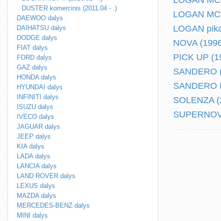
LOGAN MCV 
DUSTER komercinis (2011.04 - .)
LOGAN MCV I
DAEWOO dalys
LOGAN pikap
DAIHATSU dalys
DODGE dalys
NOVA (1996
FIAT dalys
PICK UP (19
FORD dalys
GAZ dalys
SANDERO (2
HONDA dalys
SANDERO II 
HYUNDAI dalys
INFINITI dalys
SOLENZA (2
ISUZU dalys
SUPERNOVA 
IVECO dalys
JAGUAR dalys
JEEP dalys
KIA dalys
LADA dalys
LANCIA dalys
LAND ROVER dalys
LEXUS dalys
MAZDA dalys
MERCEDES-BENZ dalys
MINI dalys