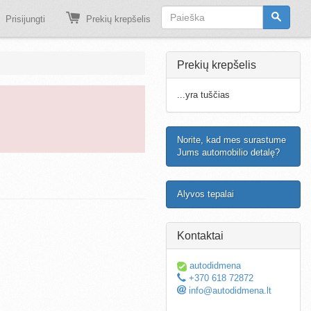
Prisijungti
Prekių krepšelis
Prekių krepšelis
...yra tuščias
Norite, kad mes surastume
Jums automobilio detalę?
Alyvos tepalai
Kontaktai
autodidmena
+370 618 72872
info@autodidmena.lt