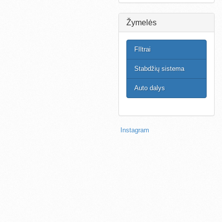
Žymelės
FIltrai
Stabdžių sistema
Auto dalys
Instagram