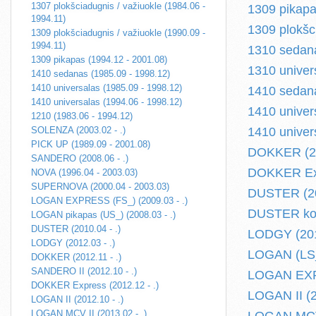
1307 plokšciadugnis / važiuokle (1984.06 -
1309 pikapa
1994.11)
1309 plokšc
1309 plokšciadugnis / važiuokle (1990.09 -
1994.11)
1310 sedana
1309 pikapas (1994.12 - 2001.08)
1310 univer
1410 sedanas (1985.09 - 1998.12)
1410 universalas (1985.09 - 1998.12)
1410 sedana
1410 universalas (1994.06 - 1998.12)
1410 univer
1210 (1983.06 - 1994.12)
SOLENZA (2003.02 - .)
1410 univer
PICK UP (1989.09 - 2001.08)
DOKKER (20
SANDERO (2008.06 - .)
DOKKER Exp
NOVA (1996.04 - 2003.03)
SUPERNOVA (2000.04 - 2003.03)
DUSTER (20
LOGAN EXPRESS (FS_) (2009.03 - .)
DUSTER kome
LOGAN pikapas (US_) (2008.03 - .)
DUSTER (2010.04 - .)
LODGY (2012
LODGY (2012.03 - .)
LOGAN (LS_)
DOKKER (2012.11 - .)
SANDERO II (2012.10 - .)
LOGAN EXPR
DOKKER Express (2012.12 - .)
LOGAN II (2
LOGAN II (2012.10 - .)
LOGAN MCV II (2013.02 - .)