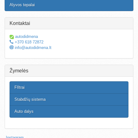
Alyvos tepalai
Kontaktai
autodidmena
+370 618 72872
info@autodidmena.lt
Žymelės
FIltrai
Stabdžių sistema
Auto dalys
Instagram