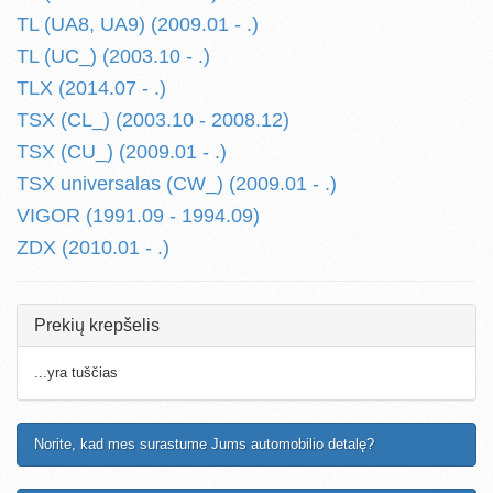
TL (UA8, UA9) (2009.01 - .)
TL (UC_) (2003.10 - .)
TLX (2014.07 - .)
TSX (CL_) (2003.10 - 2008.12)
TSX (CU_) (2009.01 - .)
TSX universalas (CW_) (2009.01 - .)
VIGOR (1991.09 - 1994.09)
ZDX (2010.01 - .)
Prekių krepšelis
...yra tuščias
Norite, kad mes surastume Jums automobilio detalę?