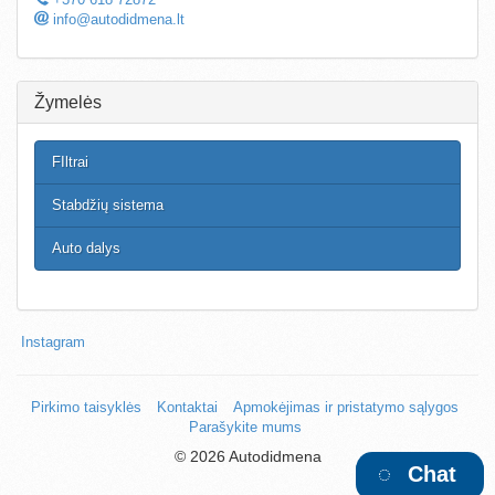
info@autodidmena.lt
Žymelės
FIltrai
Stabdžių sistema
Auto dalys
Instagram
Pirkimo taisyklės
Kontaktai
Apmokėjimas ir pristatymo sąlygos
Parašykite mums
©
2026 Autodidmena
Chat