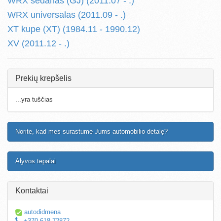
WRX sedanas (GJ) (2011.07 - .)
WRX universalas (2011.09 - .)
XT kupe (XT) (1984.11 - 1990.12)
XV (2011.12 - .)
Prekių krepšelis
...yra tuščias
Norite, kad mes surastume Jums automobilio detalę?
Alyvos tepalai
Kontaktai
autodidmena
+370 618 72872