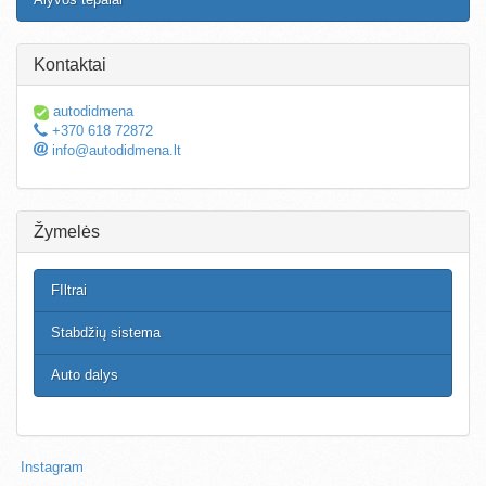
Kontaktai
autodidmena
+370 618 72872
info@autodidmena.lt
Žymelės
FIltrai
Stabdžių sistema
Auto dalys
Instagram