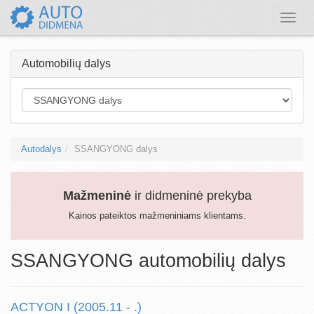
Toggle
naviga
Automobilių dalys
Autodalys
SSANGYONG dalys
Mažmeninė
ir didmeninė prekyba
Kainos pateiktos mažmeniniams klientams.
SSANGYONG automobilių dalys
ACTYON I (2005.11 - .)