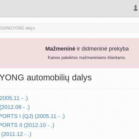
SSANGYONG dalys
Mažmeninė
ir didmeninė prekyba
Kainos pateiktos mažmeniniams klientams.
ONG automobilių dalys
005.11 - .)
2012.08 - .)
RTS I (QJ) (2005.11 - .)
RTS II (2012.10 - .)
2011.12 - .)