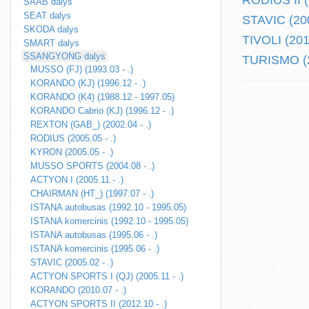
RODIUS II (
SAAB dalys
SEAT dalys
STAVIC (200
SKODA dalys
TIVOLI (2015
SMART dalys
SSANGYONG dalys
TURISMO (2
MUSSO (FJ) (1993.03 - .)
KORANDO (KJ) (1996.12 - .)
KORANDO (K4) (1988.12 - 1997.05)
KORANDO Cabrio (KJ) (1996.12 - .)
REXTON (GAB_) (2002.04 - .)
RODIUS (2005.05 - .)
KYRON (2005.05 - .)
MUSSO SPORTS (2004.08 - .)
ACTYON I (2005.11 - .)
CHAIRMAN (HT_) (1997.07 - .)
ISTANA autobusas (1992.10 - 1995.05)
ISTANA komercinis (1992.10 - 1995.05)
ISTANA autobusas (1995.06 - .)
ISTANA komercinis (1995.06 - .)
STAVIC (2005.02 - .)
ACTYON SPORTS I (QJ) (2005.11 - .)
KORANDO (2010.07 - .)
ACTYON SPORTS II (2012.10 - .)