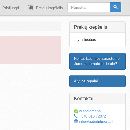
Prisijungti
Prekių krepšelis
Prekių krepšelis
...yra tuščias
Norite, kad mes surastume
Jums automobilio detalę?
Alyvos tepalai
Kontaktai
autodidmena
+370 618 72872
info@autodidmena.lt