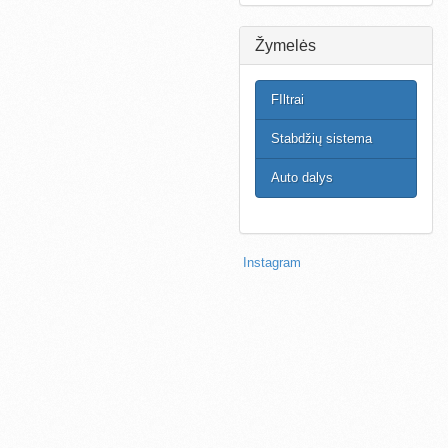
Žymelės
FIltrai
Stabdžių sistema
Auto dalys
Instagram