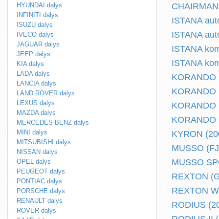
HYUNDAI dalys
CHAIRMAN (
INFINITI dalys
ISTANA auto
ISUZU dalys
ISTANA auto
IVECO dalys
JAGUAR dalys
ISTANA kome
JEEP dalys
ISTANA kome
KIA dalys
LADA dalys
KORANDO (2
LANCIA dalys
KORANDO (K
LAND ROVER dalys
LEXUS dalys
KORANDO (K
MAZDA dalys
KORANDO Cab
MERCEDES-BENZ dalys
MINI dalys
KYRON (2005
MITSUBISHI dalys
MUSSO (FJ) 
NISSAN dalys
MUSSO SPOR
OPEL dalys
PEUGEOT dalys
REXTON (GA
PONTIAC dalys
REXTON W (
PORSCHE dalys
RENAULT dalys
RODIUS (200
ROVER dalys