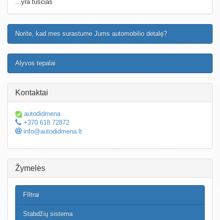
...yra tuščias
Norite, kad mes surastume Jums automobilio detalę?
Alyvos tepalai
Kontaktai
autodidmena
+370 618 72872
info@autodidmena.lt
Žymelės
FIltrai
Stabdžių sistema