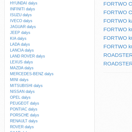
HYUNDAI dalys
FORTWO Cab
INFINITI dalys
FORTWO Cabr
ISUZU dalys
FORTWO kabr
IVECO dalys
JAGUAR dalys
FORTWO kup
JEEP dalys
FORTWO kup
KIA dalys
LADA dalys
FORTWO kup
LANCIA dalys
ROADSTER (
LAND ROVER dalys
LEXUS dalys
ROADSTER k
MAZDA dalys
MERCEDES-BENZ dalys
MINI dalys
MITSUBISHI dalys
NISSAN dalys
OPEL dalys
PEUGEOT dalys
PONTIAC dalys
PORSCHE dalys
RENAULT dalys
ROVER dalys