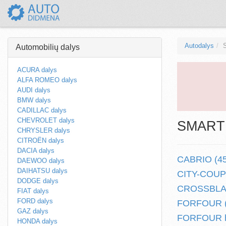
Autodalys
Automobilių dalys
ACURA dalys
ALFA ROMEO dalys
AUDI dalys
BMW dalys
CADILLAC dalys
CHEVROLET dalys
SMART a
CHRYSLER dalys
CITROËN dalys
DACIA dalys
CABRIO (450
DAEWOO dalys
DAIHATSU dalys
CITY-COUPE
DODGE dalys
CROSSBLADE
FIAT dalys
FORD dalys
FORFOUR (4
GAZ dalys
FORFOUR he
HONDA dalys