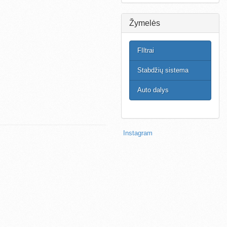
Žymelės
FIltrai
Stabdžių sistema
Auto dalys
Instagram