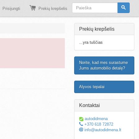
Prisijungti
Prekių krepšelis
Prekių krepšelis
...yra tuščias
Norite, kad mes surastume
Jums automobilio detalę?
Alyvos tepalai
Kontaktai
autodidmena
+370 618 72872
info@autodidmena.lt