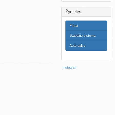
Žymelės
FIltrai
Stabdžių sistema
Auto dalys
Instagram