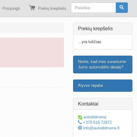
Prisijungti
Prekių krepšelis
Prekių krepšelis
...yra tuščias
Norite, kad mes surastume
Jums automobilio detalę?
Alyvos tepalai
Kontaktai
autodidmena
+370 618 72872
info@autodidmena.lt