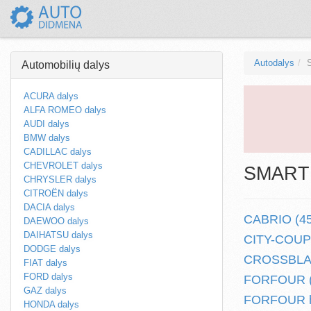
Autodalys
Automobilių dalys
ACURA dalys
ALFA ROMEO dalys
AUDI dalys
BMW dalys
CADILLAC dalys
CHEVROLET dalys
SMART a
CHRYSLER dalys
CITROËN dalys
DACIA dalys
CABRIO (450
DAEWOO dalys
DAIHATSU dalys
CITY-COUPE
DODGE dalys
CROSSBLADE
FIAT dalys
FORD dalys
FORFOUR (4
GAZ dalys
FORFOUR he
HONDA dalys