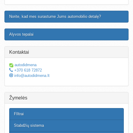
Norite, kad mes surastume Jums automobilio detalę?
Alyvos tepalai
Kontaktai
autodidmena
+370 618 72872
info@autodidmena.lt
Žymelės
FIltrai
Stabdžių sistema