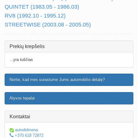
QUINTET (1983.05 - 1986.03)
RV8 (1992.10 - 1995.12)
STREETWISE (2003.08 - 2005.05)
Prekių krepšelis
...yra tuščias
Norite, kad mes surastume Jums automobilio detalę?
Alyvos tepalai
Kontaktai
autodidmena
+370 618 72872