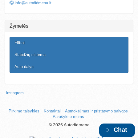
info@autodidmena.lt
Žymelės
FIltrai
Stabdžių sistema
Auto dalys
Instagram
Pirkimo taisyklės
Kontaktai
Apmokėjimas ir pristatymo sąlygos
Parašykite mums
©
2026 Autodidmena
Chat