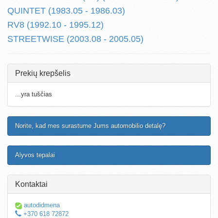
QUINTET (1983.05 - 1986.03)
RV8 (1992.10 - 1995.12)
STREETWISE (2003.08 - 2005.05)
Prekių krepšelis
...yra tuščias
Norite, kad mes surastume Jums automobilio detalę?
Alyvos tepalai
Kontaktai
autodidmena
+370 618 72872