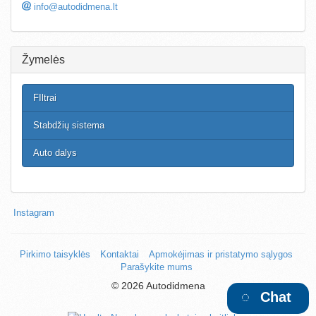
info@autodidmena.lt
Žymelės
FIltrai
Stabdžių sistema
Auto dalys
Instagram
Pirkimo taisyklės
Kontaktai
Apmokėjimas ir pristatymo sąlygos
Parašykite mums
©
2026 Autodidmena
Chat