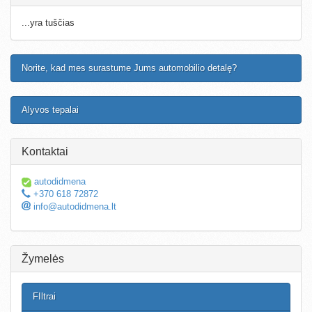
...yra tuščias
Norite, kad mes surastume Jums automobilio detalę?
Alyvos tepalai
Kontaktai
autodidmena
+370 618 72872
info@autodidmena.lt
Žymelės
FIltrai