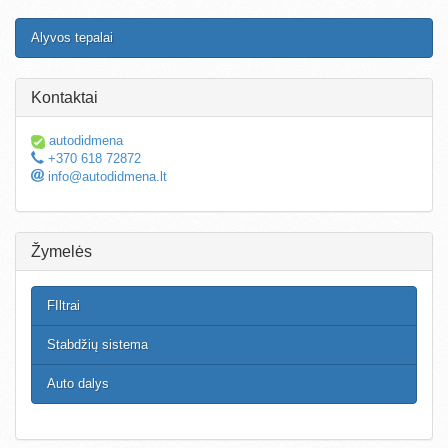
Alyvos tepalai
Kontaktai
autodidmena
+370 618 72872
info@autodidmena.lt
Žymelės
FIltrai
Stabdžių sistema
Auto dalys