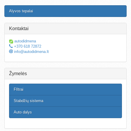
Alyvos tepalai
Kontaktai
autodidmena
+370 618 72872
info@autodidmena.lt
Žymelės
FIltrai
Stabdžių sistema
Auto dalys