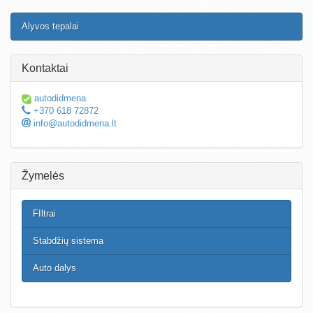
Alyvos tepalai
Kontaktai
autodidmena
+370 618 72872
info@autodidmena.lt
Žymelės
FIltrai
Stabdžių sistema
Auto dalys