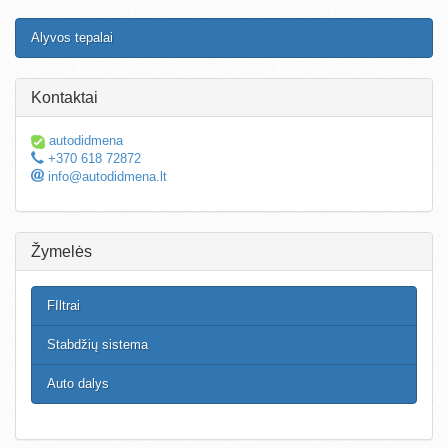
Alyvos tepalai
Kontaktai
autodidmena
+370 618 72872
info@autodidmena.lt
Žymelės
FIltrai
Stabdžių sistema
Auto dalys