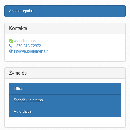
Alyvos tepalai
Kontaktai
autodidmena
+370 618 72872
info@autodidmena.lt
Žymelės
FIltrai
Stabdžių sistema
Auto dalys