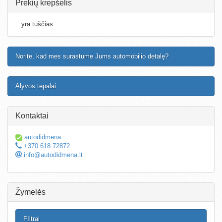
Prekių krepšelis
...yra tuščias
Norite, kad mes surastume Jums automobilio detalę?
Alyvos tepalai
Kontaktai
autodidmena
+370 618 72872
info@autodidmena.lt
Žymelės
FIltrai